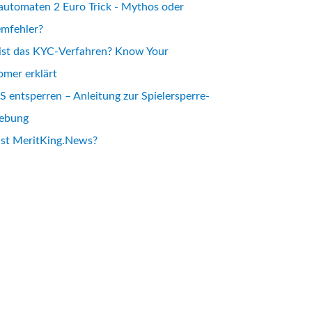
automaten 2 Euro Trick - Mythos oder
emfehler?
ist das KYC-Verfahren? Know Your
mer erklärt
 entsperren – Anleitung zur Spielersperre-
ebung
ist MeritKing.News?