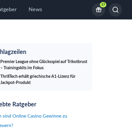
17
atgeber
News
hlagzeilen
Premier League ohne Glücksspiel auf Trikotbrust
– Trainingskits im Fokus
ThrillTech erhält griechische A1-Lizenz für
Jackpot-Produkt
iebte Ratgeber
 sind Online Casino Gewinne zu
euern?