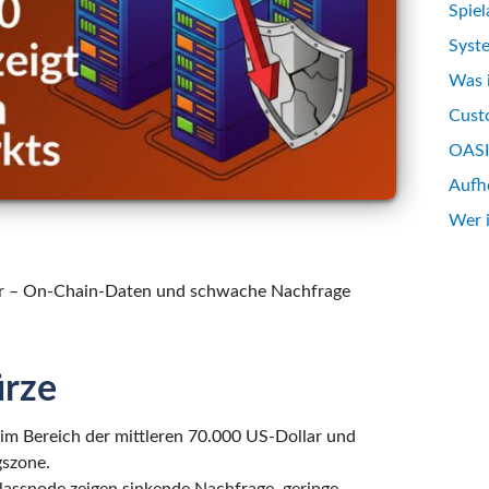
Spiel
Syst
Was 
Custo
OASIS
Aufh
Wer 
lar – On-Chain-Daten und schwache Nachfrage
ürze
im Bereich der mittleren 70.000 US-Dollar und
gszone.