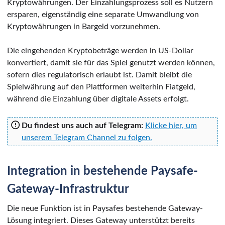
Kryptowährungen. Der Einzahlungsprozess soll es Nutzern
ersparen, eigenständig eine separate Umwandlung von
Kryptowährungen in Bargeld vorzunehmen.
Die eingehenden Kryptobeträge werden in US-Dollar
konvertiert, damit sie für das Spiel genutzt werden können,
sofern dies regulatorisch erlaubt ist. Damit bleibt die
Spielwährung auf den Plattformen weiterhin Fiatgeld,
während die Einzahlung über digitale Assets erfolgt.
Du findest uns auch auf Telegram:
Klicke hier, um
unserem Telegram Channel zu folgen.
Integration in bestehende Paysafe-
Gateway-Infrastruktur
Die neue Funktion ist in Paysafes bestehende Gateway-
Lösung integriert. Dieses Gateway unterstützt bereits