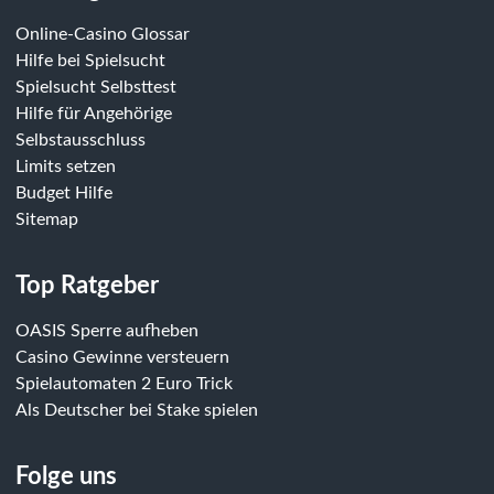
Online-Casino Glossar
Hilfe bei Spielsucht
Spielsucht Selbsttest
Hilfe für Angehörige
Selbstausschluss
Limits setzen
Budget Hilfe
Sitemap
Top Ratgeber
OASIS Sperre aufheben
Casino Gewinne versteuern
Spielautomaten 2 Euro Trick
Als Deutscher bei Stake spielen
Folge uns