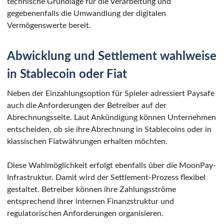
technische Grundlage für die Verarbeitung und
gegebenenfalls die Umwandlung der digitalen
Vermögenswerte bereit.
Abwicklung und Settlement wahlweise
in Stablecoin oder Fiat
Neben der Einzahlungsoption für Spieler adressiert Paysafe
auch die Anforderungen der Betreiber auf der
Abrechnungsseite. Laut Ankündigung können Unternehmen
entscheiden, ob sie ihre Abrechnung in Stablecoins oder in
klassischen Fiatwährungen erhalten möchten.
Diese Wahlmöglichkeit erfolgt ebenfalls über die MoonPay-
Infrastruktur. Damit wird der Settlement-Prozess flexibel
gestaltet. Betreiber können ihre Zahlungsströme
entsprechend ihrer internen Finanzstruktur und
regulatorischen Anforderungen organisieren.