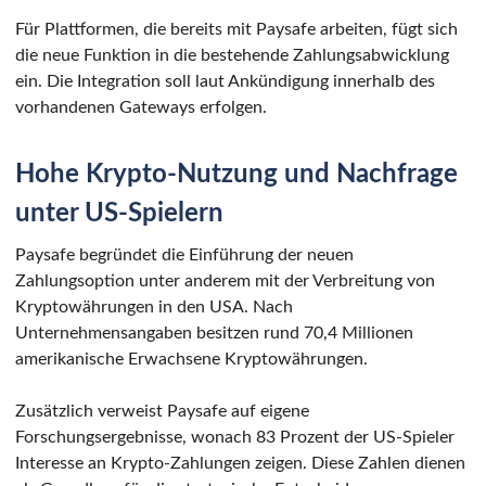
Für Plattformen, die bereits mit Paysafe arbeiten, fügt sich
die neue Funktion in die bestehende Zahlungsabwicklung
ein. Die Integration soll laut Ankündigung innerhalb des
vorhandenen Gateways erfolgen.
Hohe Krypto-Nutzung und Nachfrage
unter US-Spielern
Paysafe begründet die Einführung der neuen
Zahlungsoption unter anderem mit der Verbreitung von
Kryptowährungen in den USA. Nach
Unternehmensangaben besitzen rund 70,4 Millionen
amerikanische Erwachsene Kryptowährungen.
Zusätzlich verweist Paysafe auf eigene
Forschungsergebnisse, wonach 83 Prozent der US-Spieler
Interesse an Krypto-Zahlungen zeigen. Diese Zahlen dienen