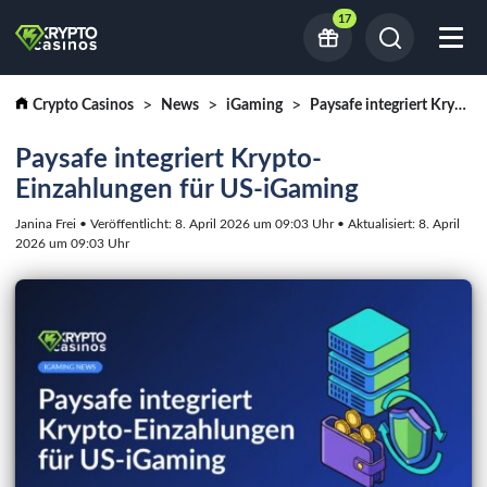
17
Crypto Casinos
News
iGaming
Paysafe integriert Krypto-Einzahlungen für US-iGaming
Paysafe integriert Krypto-
Einzahlungen für US-iGaming
Janina Frei • Veröffentlicht: 8. April 2026 um 09:03 Uhr • Aktualisiert: 8. April
2026 um 09:03 Uhr