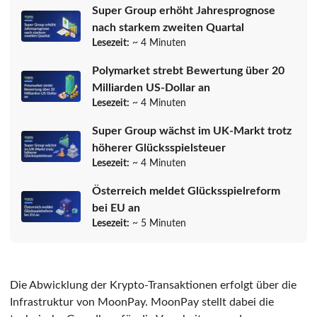
Super Group erhöht Jahresprognose
nach starkem zweiten Quartal
Lesezeit:
~ 4 Minuten
Polymarket strebt Bewertung über 20
Milliarden US-Dollar an
Lesezeit:
~ 4 Minuten
Super Group wächst im UK-Markt trotz
höherer Glücksspielsteuer
Lesezeit:
~ 4 Minuten
Österreich meldet Glücksspielreform
bei EU an
Lesezeit:
~ 5 Minuten
Die Abwicklung der Krypto-Transaktionen erfolgt über die
Infrastruktur von MoonPay. MoonPay stellt dabei die