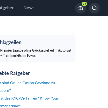
18
atgeber
News
hlagzeilen
Premier League ohne Glücksspiel auf Trikotbrust
– Trainingskits im Fokus
iebte Ratgeber
 sind Online Casino Gewinne zu
euern?
ist das KYC-Verfahren? Know Your
mer erklärt