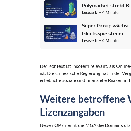
Polymarket strebt Be
Lesezeit:
~ 4 Minuten
Super Group wächst 
Glücksspielsteuer
Lesezeit:
~ 4 Minuten
Der Kontext ist insofern relevant, als Onlin
ist. Die chinesische Regierung hat in der Ve
erhebliche soziale und finanzielle Risiken mit
Weitere betroffene 
Lizenzangaben
Neben OP7 nennt die MGA die Domains ufabet