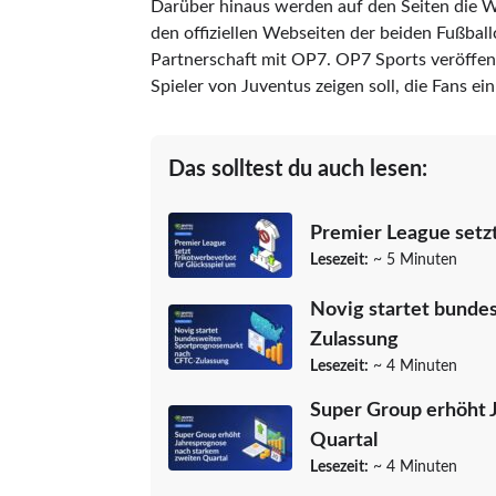
Darüber hinaus werden auf den Seiten die 
den offiziellen Webseiten der beiden Fußball
Partnerschaft mit OP7. OP7 Sports veröffentl
Spieler von Juventus zeigen soll, die Fans e
Das solltest du auch lesen:
Premier League setzt
Lesezeit:
~ 5 Minuten
Novig startet bunde
Zulassung
Lesezeit:
~ 4 Minuten
Super Group erhöht 
Quartal
Lesezeit:
~ 4 Minuten