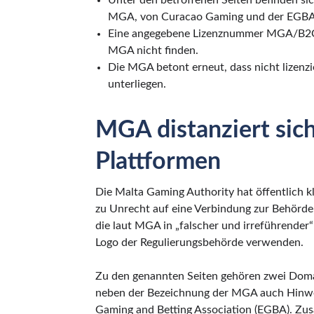
Unter den betroffenen Seiten befinden si
MGA, von Curacao Gaming und der EGBA 
Eine angegebene Lizenznummer MGA/B2C/31
MGA nicht finden.
Die MGA betont erneut, dass nicht lizenzi
unterliegen.
MGA distanziert sic
Plattformen
Die Malta Gaming Authority hat öffentlich kl
zu Unrecht auf eine Verbindung zur Behörde
die laut MGA in „falscher und irreführender
Logo der Regulierungsbehörde verwenden.
Zu den genannten Seiten gehören zwei Doma
neben der Bezeichnung der MGA auch Hinwe
Gaming and Betting Association (EGBA). Zus