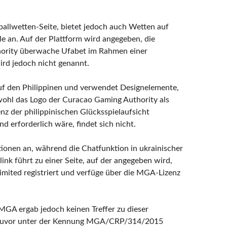
ballwetten-Seite, bietet jedoch auch Wetten auf
e an. Auf der Plattform wird angegeben, die
hority überwache Ufabet im Rahmen einer
ird jedoch nicht genannt.
 auf den Philippinen und verwendet Designelemente,
owohl das Logo der Curacao Gaming Authority als
nz der philippinischen Glücksspielaufsicht
d erforderlich wäre, findet sich nicht.
ionen an, während die Chatfunktion in ukrainischer
link führt zu einer Seite, auf der angegeben wird,
mited registriert und verfüge über die MGA-Lizenz
 MGA ergab jedoch keinen Treffer zu dieser
r zuvor unter der Kennung MGA/CRP/314/2015