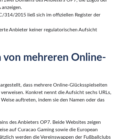
ch zwei Domains des Anbieters OP7, die Logos der
anzeigen.
4/2015 ließ sich im offiziellen Register der
erte Anbieter keiner regulatorischen Aufsicht
h von mehreren Online-
argestellt, dass mehrere Online-Glücksspielseiten
 verweisen. Konkret nennt die Aufsicht sechs URLs,
“ Weise auftreten, indem sie den Namen oder das
ins des Anbieters OP7. Beide Websites zeigen
ise auf Curacao Gaming sowie die European
ätzlich werden die Vereinswappen der Fußballclubs