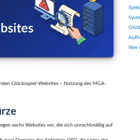
Spiel
Syst
OASIS
Aufh
Wer 
enden Glücksspiel-Websites – Nutzung des MGA-
ürze
gen sechs Websites vor, die sich unrechtmäßig auf