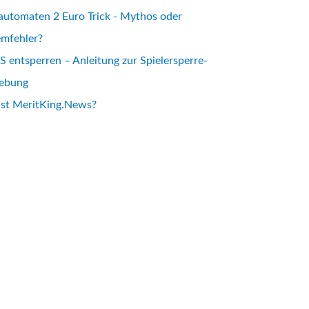
automaten 2 Euro Trick - Mythos oder
emfehler?
 entsperren – Anleitung zur Spielersperre-
ebung
ist MeritKing.News?