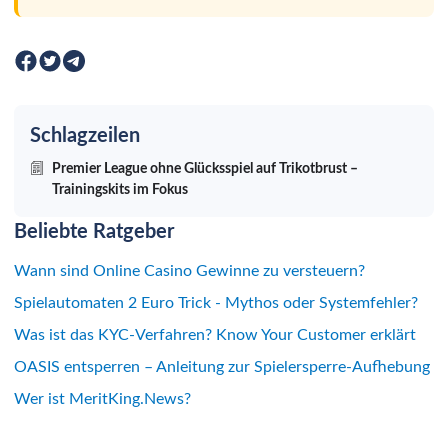
Schlagzeilen
Premier League ohne Glücksspiel auf Trikotbrust –
Trainingskits im Fokus
Beliebte Ratgeber
Wann sind Online Casino Gewinne zu versteuern?
Spielautomaten 2 Euro Trick - Mythos oder Systemfehler?
Was ist das KYC-Verfahren? Know Your Customer erklärt
OASIS entsperren – Anleitung zur Spielersperre-Aufhebung
Wer ist MeritKing.News?