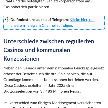
Staat und die beteiligten Gebietskörperschaften am
Casinobetrieb partizipieren.
Du findest uns auch auf Telegram:
Klicke hier, um
unserem Telegram Channel zu folgen.
Unterschiede zwischen regulierten
Casinos und kommunalen
Konzessionen
Neben den Casinos unter dem nationalen Glücksspielgesetz
erfasst der Bericht auch die drei Spielbanken, die auf
Grundlage kommunaler Konzessionen betrieben werden.
Diese Casinos erzielten im Jahr 2025 einen
Bruttospielertrag von 39.483 Millionen Pesos.
Im Unterschied zum übrigen Marktsegment verzeichneten