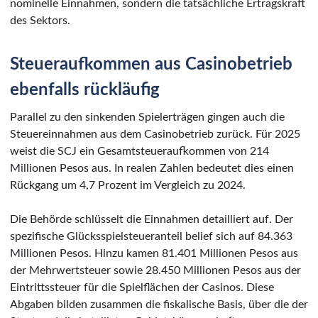
nominelle Einnahmen, sondern die tatsächliche Ertragskraft
des Sektors.
Steueraufkommen aus Casinobetrieb
ebenfalls rückläufig
Parallel zu den sinkenden Spielerträgen gingen auch die
Steuereinnahmen aus dem Casinobetrieb zurück. Für 2025
weist die SCJ ein Gesamtsteueraufkommen von 214
Millionen Pesos aus. In realen Zahlen bedeutet dies einen
Rückgang um 4,7 Prozent im Vergleich zu 2024.
Die Behörde schlüsselt die Einnahmen detailliert auf. Der
spezifische Glücksspielsteueranteil belief sich auf 84.363
Millionen Pesos. Hinzu kamen 81.401 Millionen Pesos aus
der Mehrwertsteuer sowie 28.450 Millionen Pesos aus der
Eintrittssteuer für die Spielflächen der Casinos. Diese
Abgaben bilden zusammen die fiskalische Basis, über die der