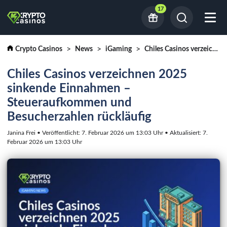
17
Crypto Casinos
News
iGaming
Chiles Casinos verzeichnen 2025 sinkende Einnahmen - Steueraufkommen und Besucherzahlen rückläufig
Chiles Casinos verzeichnen 2025
sinkende Einnahmen –
Steueraufkommen und
Besucherzahlen rückläufig
Janina Frei • Veröffentlicht: 7. Februar 2026 um 13:03 Uhr • Aktualisiert: 7.
Februar 2026 um 13:03 Uhr