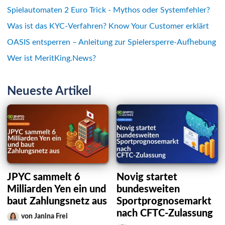
Spielautomaten 2 Euro Trick - Mythos oder Systemfehler?
Was ist das KYC-Verfahren? Know Your Customer erklärt
OASIS entsperren – Anleitung zur Spielersperre-Aufhebung
Wer ist MeritKing.News?
Neueste Artikel
JPYC sammelt 6
Novig startet
Milliarden Yen ein und
bundesweiten
baut Zahlungsnetz aus
Sportprognosemarkt
nach CFTC-Zulassung
von Janina Frei