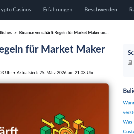
rypto Casinos
Erfahrungen
Beschwerden
R
tliches
Binance verschärft Regeln für Market Maker und Token-Projekte
Regeln für Market Maker
Sc
:03 Uhr • Aktualisiert: 25. März 2026 um 21:03 Uhr
Bel
Wann
verst
Was 
Custo