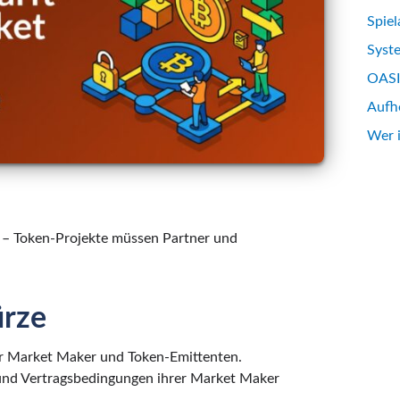
Spiel
Syst
OASIS
Aufh
Wer 
 – Token-Projekte müssen Partner und
ürze
für Market Maker und Token-Emittenten.
 und Vertragsbedingungen ihrer Market Maker