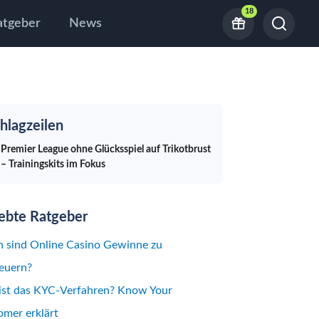
18
atgeber
News
hlagzeilen
Premier League ohne Glücksspiel auf Trikotbrust
– Trainingskits im Fokus
iebte Ratgeber
 sind Online Casino Gewinne zu
euern?
ist das KYC-Verfahren? Know Your
mer erklärt