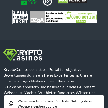
KryptoCasinos.com ist ein Portal für objektive
Bewertungen durch ein freies Expertenteam. Unsere
Einschätzungen bleiben unbeeinflusst von
Glücksspielanbietern und basieren auf dem Grundsatz
«Wissen ist Macht». Wir bieten fundiertes Wissen und
klären über Risiken auf, jedoch sind unsere Inhalte keine
Wir verwenden Cookies. Durch die Nutzung dieser
🍪
Rechtsberatung. Jeder Spieler muss eigenständig prüfen, ob
Website akzeptierst du das.