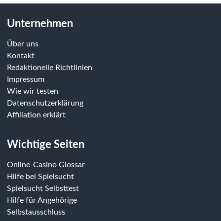
Unternehmen
Über uns
Kontakt
Redaktionelle Richtlinien
Impressum
Wie wir testen
Datenschutzerklärung
Affiliation erklärt
Wichtige Seiten
Online-Casino Glossar
Hilfe bei Spielsucht
Spielsucht Selbsttest
Hilfe für Angehörige
Selbstausschluss