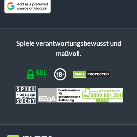
Spiele verantwortungsbewusst und
maßvoll.