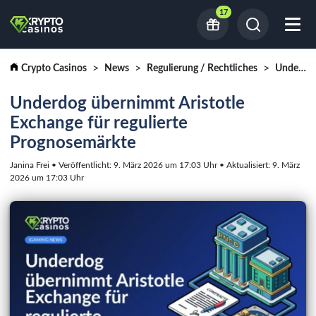
17
Crypto Casinos
News
Regulierung / Rechtliches
Underdog übernimmt Aristotle Exchange für regulierte Prognosemärkte
Underdog übernimmt Aristotle
Exchange für regulierte
Prognosemärkte
Janina Frei • Veröffentlicht: 9. März 2026 um 17:03 Uhr • Aktualisiert: 9. März
2026 um 17:03 Uhr