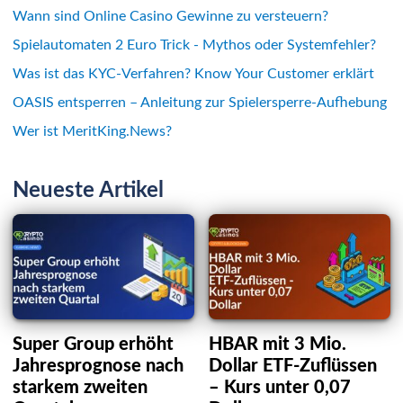
Wann sind Online Casino Gewinne zu versteuern?
Spielautomaten 2 Euro Trick - Mythos oder Systemfehler?
Was ist das KYC-Verfahren? Know Your Customer erklärt
OASIS entsperren – Anleitung zur Spielersperre-Aufhebung
Wer ist MeritKing.News?
Neueste Artikel
Super Group erhöht
HBAR mit 3 Mio.
Jahresprognose nach
Dollar ETF-Zuflüssen
starkem zweiten
– Kurs unter 0,07