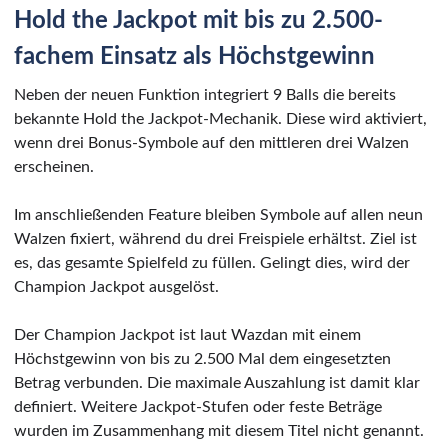
Hold the Jackpot mit bis zu 2.500-
fachem Einsatz als Höchstgewinn
Neben der neuen Funktion integriert 9 Balls die bereits
bekannte Hold the Jackpot-Mechanik. Diese wird aktiviert,
wenn drei Bonus-Symbole auf den mittleren drei Walzen
erscheinen.
Im anschließenden Feature bleiben Symbole auf allen neun
Walzen fixiert, während du drei Freispiele erhältst. Ziel ist
es, das gesamte Spielfeld zu füllen. Gelingt dies, wird der
Champion Jackpot ausgelöst.
Der Champion Jackpot ist laut Wazdan mit einem
Höchstgewinn von bis zu 2.500 Mal dem eingesetzten
Betrag verbunden. Die maximale Auszahlung ist damit klar
definiert. Weitere Jackpot-Stufen oder feste Beträge
wurden im Zusammenhang mit diesem Titel nicht genannt.