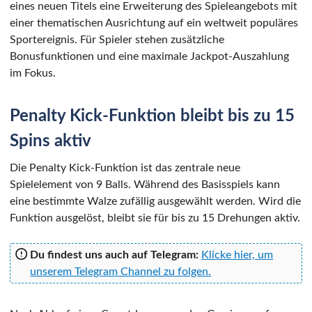
eines neuen Titels eine Erweiterung des Spieleangebots mit
einer thematischen Ausrichtung auf ein weltweit populäres
Sportereignis. Für Spieler stehen zusätzliche
Bonusfunktionen und eine maximale Jackpot-Auszahlung
im Fokus.
Penalty Kick-Funktion bleibt bis zu 15
Spins aktiv
Die Penalty Kick-Funktion ist das zentrale neue
Spielelement von 9 Balls. Während des Basisspiels kann
eine bestimmte Walze zufällig ausgewählt werden. Wird die
Funktion ausgelöst, bleibt sie für bis zu 15 Drehungen aktiv.
Du findest uns auch auf Telegram:
Klicke hier, um
unserem Telegram Channel zu folgen.