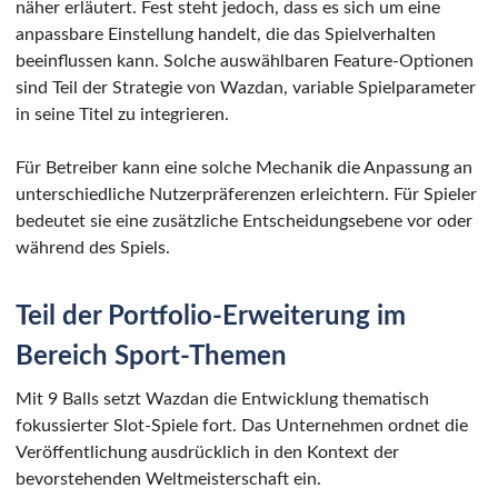
näher erläutert. Fest steht jedoch, dass es sich um eine
anpassbare Einstellung handelt, die das Spielverhalten
beeinflussen kann. Solche auswählbaren Feature-Optionen
sind Teil der Strategie von Wazdan, variable Spielparameter
in seine Titel zu integrieren.
Für Betreiber kann eine solche Mechanik die Anpassung an
unterschiedliche Nutzerpräferenzen erleichtern. Für Spieler
bedeutet sie eine zusätzliche Entscheidungsebene vor oder
während des Spiels.
Teil der Portfolio-Erweiterung im
Bereich Sport-Themen
Mit 9 Balls setzt Wazdan die Entwicklung thematisch
fokussierter Slot-Spiele fort. Das Unternehmen ordnet die
Veröffentlichung ausdrücklich in den Kontext der
bevorstehenden Weltmeisterschaft ein.