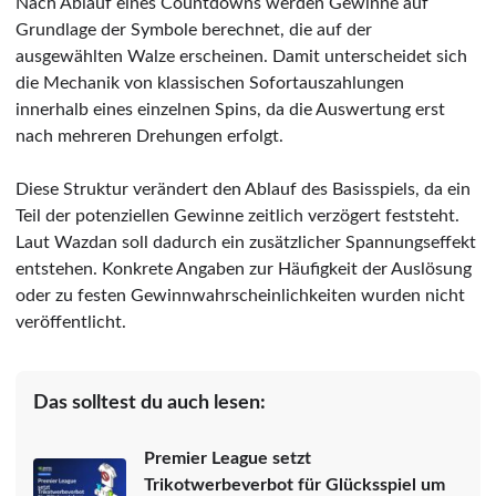
Nach Ablauf eines Countdowns werden Gewinne auf
Grundlage der Symbole berechnet, die auf der
ausgewählten Walze erscheinen. Damit unterscheidet sich
die Mechanik von klassischen Sofortauszahlungen
innerhalb eines einzelnen Spins, da die Auswertung erst
nach mehreren Drehungen erfolgt.
Diese Struktur verändert den Ablauf des Basisspiels, da ein
Teil der potenziellen Gewinne zeitlich verzögert feststeht.
Laut Wazdan soll dadurch ein zusätzlicher Spannungseffekt
entstehen. Konkrete Angaben zur Häufigkeit der Auslösung
oder zu festen Gewinnwahrscheinlichkeiten wurden nicht
veröffentlicht.
Das solltest du auch lesen:
Premier League setzt
Trikotwerbeverbot für Glücksspiel um