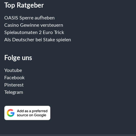
Top Ratgeber
OASIS Sperre aufheben
Casino Gewinne versteuern
Spielautomaten 2 Euro Trick
Als Deutscher bei Stake spielen
Folge uns
Youtube
Facebook
Pinterest
Telegram