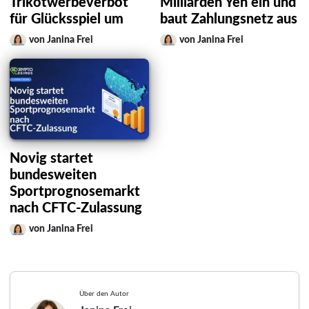
Trikotwerbeverbot
Milliarden Yen ein und
für Glücksspiel um
baut Zahlungsnetz aus
von Janina Frei
von Janina Frei
Novig startet
bundesweiten
Sportprognosemarkt
nach CFTC-Zulassung
von Janina Frei
Über den Autor