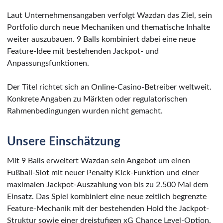
Laut Unternehmensangaben verfolgt Wazdan das Ziel, sein
Portfolio durch neue Mechaniken und thematische Inhalte
weiter auszubauen. 9 Balls kombiniert dabei eine neue
Feature-Idee mit bestehenden Jackpot- und
Anpassungsfunktionen.
Der Titel richtet sich an Online-Casino-Betreiber weltweit.
Konkrete Angaben zu Märkten oder regulatorischen
Rahmenbedingungen wurden nicht gemacht.
Unsere Einschätzung
Mit 9 Balls erweitert Wazdan sein Angebot um einen
Fußball-Slot mit neuer Penalty Kick-Funktion und einer
maximalen Jackpot-Auszahlung von bis zu 2.500 Mal dem
Einsatz. Das Spiel kombiniert eine neue zeitlich begrenzte
Feature-Mechanik mit der bestehenden Hold the Jackpot-
Struktur sowie einer dreistufigen xG Chance Level-Option.