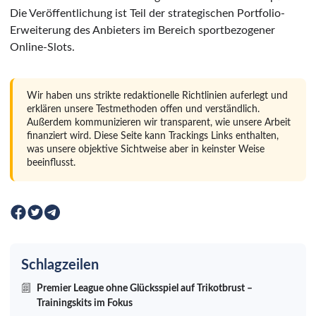
Die Veröffentlichung ist Teil der strategischen Portfolio-
Erweiterung des Anbieters im Bereich sportbezogener
Online-Slots.
Wir haben uns strikte redaktionelle Richtlinien auferlegt und
erklären unsere Testmethoden offen und verständlich.
Außerdem kommunizieren wir transparent, wie unsere Arbeit
finanziert wird. Diese Seite kann Trackings Links enthalten,
was unsere objektive Sichtweise aber in keinster Weise
beeinflusst.
Schlagzeilen
Premier League ohne Glücksspiel auf Trikotbrust –
Trainingskits im Fokus