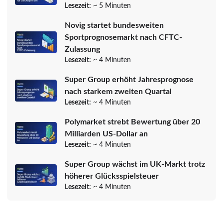
Lesezeit:
~ 5 Minuten
Novig startet bundesweiten
Sportprognosemarkt nach CFTC-
Zulassung
Lesezeit:
~ 4 Minuten
Super Group erhöht Jahresprognose
nach starkem zweiten Quartal
Lesezeit:
~ 4 Minuten
Polymarket strebt Bewertung über 20
Milliarden US-Dollar an
Lesezeit:
~ 4 Minuten
Super Group wächst im UK-Markt trotz
höherer Glücksspielsteuer
Lesezeit:
~ 4 Minuten