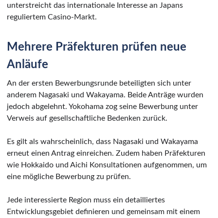
unterstreicht das internationale Interesse an Japans
reguliertem Casino-Markt.
Mehrere Präfekturen prüfen neue
Anläufe
An der ersten Bewerbungsrunde beteiligten sich unter
anderem Nagasaki und Wakayama. Beide Anträge wurden
jedoch abgelehnt. Yokohama zog seine Bewerbung unter
Verweis auf gesellschaftliche Bedenken zurück.
Es gilt als wahrscheinlich, dass Nagasaki und Wakayama
erneut einen Antrag einreichen. Zudem haben Präfekturen
wie Hokkaido und Aichi Konsultationen aufgenommen, um
eine mögliche Bewerbung zu prüfen.
Jede interessierte Region muss ein detailliertes
Entwicklungsgebiet definieren und gemeinsam mit einem