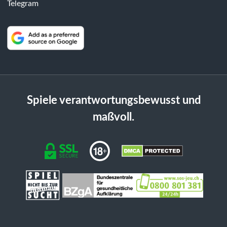
Telegram
Spiele verantwortungsbewusst und
maßvoll.