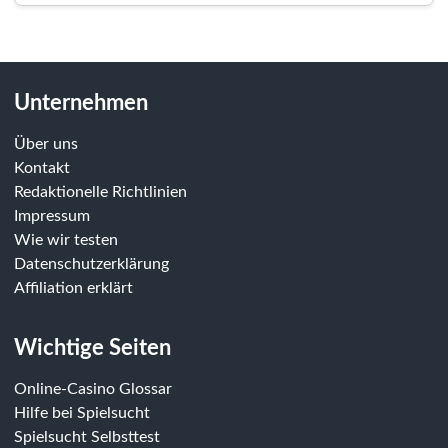
Unternehmen
Über uns
Kontakt
Redaktionelle Richtlinien
Impressum
Wie wir testen
Datenschutzerklärung
Affiliation erklärt
Wichtige Seiten
Online-Casino Glossar
Hilfe bei Spielsucht
Spielsucht Selbsttest