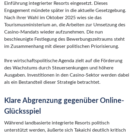
Einführung integrierter Resorts eingesetzt. Dieses
Engagement mündete später in die aktuelle Gesetzgebung.
Nach ihrer Wahl im Oktober 2025 wies sie das
Tourismusministerium an, die Arbeiten zur Umsetzung des
Casino-Mandats wieder aufzunehmen. Die nun
beschleunigte Festlegung des Bewerbungszeitraums steht
im Zusammenhang mit dieser politischen Priorisierung.
Ihre wirtschaftspolitische Agenda zielt auf die Förderung
des Wachstums durch Steuersenkungen und höhere
Ausgaben. Investitionen in den Casino-Sektor werden dabei
als ein Bestandteil dieser Strategie betrachtet.
Klare Abgrenzung gegenüber Online-
Glücksspiel
Während landbasierte integrierte Resorts politisch
unterstützt werden, äußerte sich Takaichi deutlich kritisch