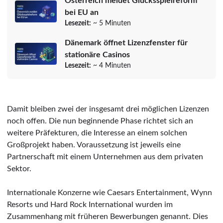
Österreich meldet Glücksspielreform
bei EU an
Lesezeit:
~ 5 Minuten
Dänemark öffnet Lizenzfenster für
stationäre Casinos
Lesezeit:
~ 4 Minuten
Damit bleiben zwei der insgesamt drei möglichen Lizenzen
noch offen. Die nun beginnende Phase richtet sich an
weitere Präfekturen, die Interesse an einem solchen
Großprojekt haben. Voraussetzung ist jeweils eine
Partnerschaft mit einem Unternehmen aus dem privaten
Sektor.
Internationale Konzerne wie Caesars Entertainment, Wynn
Resorts und Hard Rock International wurden im
Zusammenhang mit früheren Bewerbungen genannt. Dies