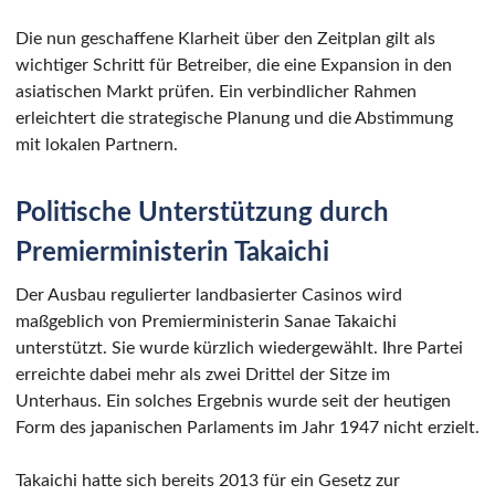
Die nun geschaffene Klarheit über den Zeitplan gilt als
wichtiger Schritt für Betreiber, die eine Expansion in den
asiatischen Markt prüfen. Ein verbindlicher Rahmen
erleichtert die strategische Planung und die Abstimmung
mit lokalen Partnern.
Politische Unterstützung durch
Premierministerin Takaichi
Der Ausbau regulierter landbasierter Casinos wird
maßgeblich von Premierministerin Sanae Takaichi
unterstützt. Sie wurde kürzlich wiedergewählt. Ihre Partei
erreichte dabei mehr als zwei Drittel der Sitze im
Unterhaus. Ein solches Ergebnis wurde seit der heutigen
Form des japanischen Parlaments im Jahr 1947 nicht erzielt.
Takaichi hatte sich bereits 2013 für ein Gesetz zur