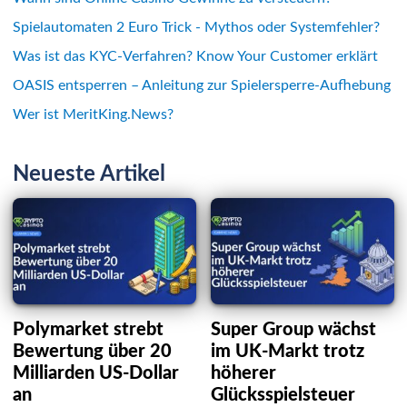
Spielautomaten 2 Euro Trick - Mythos oder Systemfehler?
Was ist das KYC-Verfahren? Know Your Customer erklärt
OASIS entsperren – Anleitung zur Spielersperre-Aufhebung
Wer ist MeritKing.News?
Neueste Artikel
Polymarket strebt
Super Group wächst
Bewertung über 20
im UK-Markt trotz
Milliarden US-Dollar
höherer
an
Glücksspielsteuer