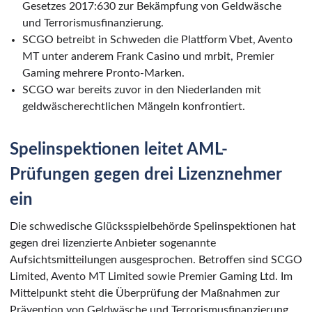
Gesetzes 2017:630 zur Bekämpfung von Geldwäsche
und Terrorismusfinanzierung.
SCGO betreibt in Schweden die Plattform Vbet, Avento
MT unter anderem Frank Casino und mrbit, Premier
Gaming mehrere Pronto-Marken.
SCGO war bereits zuvor in den Niederlanden mit
geldwäscherechtlichen Mängeln konfrontiert.
Spelinspektionen leitet AML-
Prüfungen gegen drei Lizenznehmer
ein
Die schwedische Glücksspielbehörde Spelinspektionen hat
gegen drei lizenzierte Anbieter sogenannte
Aufsichtsmitteilungen ausgesprochen. Betroffen sind SCGO
Limited, Avento MT Limited sowie Premier Gaming Ltd. Im
Mittelpunkt steht die Überprüfung der Maßnahmen zur
Prävention von Geldwäsche und Terrorismusfinanzierung.