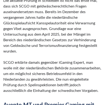
Die aktuelle Prüfung in Schweden ist nicht das erste Mal,
dass sich SCGO mit geldwäscherechtlichen Fragen
auseinandersetzen muss. Bereits im Dezember des
vergangenen Jahres hatte die niederländische
Glücksspielaufsicht Kansspelautoriteit eine Verwarnung
gegen Vbet ausgesprochen. Grundlage war eine
Untersuchung aus dem April 2025, bei der Mängel im
Bereich des niederländischen Gesetzes zur Verhinderung
von Geldwäsche und Terrorismusfinanzierung festgestellt
wurden.
SCGO erklärte damals gegenüber iGaming Expert, man
wolle mit der niederländischen Behörde zusammenarbeiten,
um ein möglichst sicheres Betriebsumfeld in den
Niederlanden zu gewährleisten. Die nun eingeleitete
Prüfung durch Spelinspektionen betrifft jedoch
ausschließlich die Einhaltung der schwedischen Vorgaben.