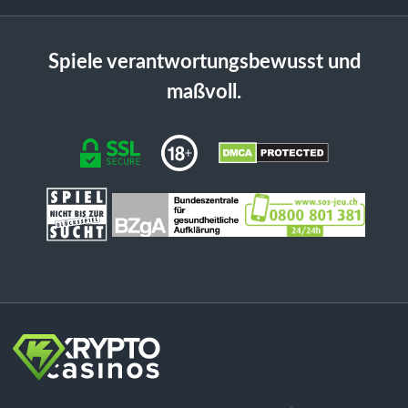
Spiele verantwortungsbewusst und
maßvoll.