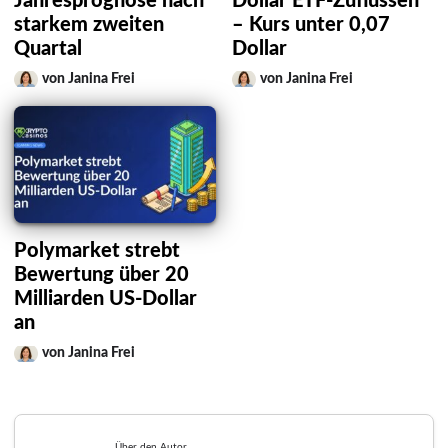
Jahresprognose nach
Dollar ETF-Zuflüssen
starkem zweiten
– Kurs unter 0,07
Quartal
Dollar
von Janina Frei
von Janina Frei
Polymarket strebt
Bewertung über 20
Milliarden US-Dollar
an
von Janina Frei
Über den Autor