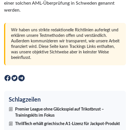
einer solchen AML-Überprüfung in Schweden genannt
werden.
Wir haben uns strikte redaktionelle Richtlinien auferlegt und
erklären unsere Testmethoden offen und verständlich.
Außerdem kommunizieren wir transparent, wie unsere Arbeit
finanziert wird. Diese Seite kann Trackings Links enthalten,
was unsere objektive Sichtweise aber in keinster Weise
beeinflusst.
Schlagzeilen
Premier League ohne Glücksspiel auf Trikotbrust –
Trainingskits im Fokus
ThrillTech erhält griechische A1-Lizenz für Jackpot-Produkt