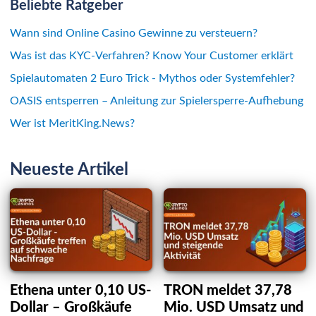
Beliebte Ratgeber
Wann sind Online Casino Gewinne zu versteuern?
Was ist das KYC-Verfahren? Know Your Customer erklärt
Spielautomaten 2 Euro Trick - Mythos oder Systemfehler?
OASIS entsperren – Anleitung zur Spielersperre-Aufhebung
Wer ist MeritKing.News?
Neueste Artikel
Ethena unter 0,10 US-
TRON meldet 37,78
Dollar – Großkäufe
Mio. USD Umsatz und