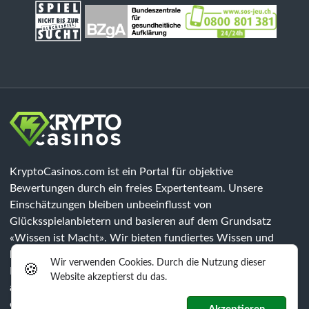
KryptoCasinos.com ist ein Portal für objektive
Bewertungen durch ein freies Expertenteam. Unsere
Einschätzungen bleiben unbeeinflusst von
Glücksspielanbietern und basieren auf dem Grundsatz
«Wissen ist Macht». Wir bieten fundiertes Wissen und
klären über Risiken auf, jedoch sind unsere Inhalte keine
Wir verwenden Cookies. Durch die Nutzung dieser
🍪
Rechtsberatung. Jeder Spieler muss eigenständig prüfen, ob
Website akzeptierst du das.
alle gesetzlichen Anforderungen der jeweiligen Region
erfüllt werden.