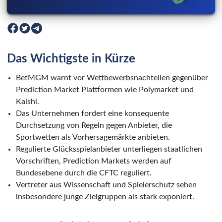
Das Wichtigste in Kürze
BetMGM warnt vor Wettbewerbsnachteilen gegenüber
Prediction Market Plattformen wie Polymarket und
Kalshi.
Das Unternehmen fordert eine konsequente
Durchsetzung von Regeln gegen Anbieter, die
Sportwetten als Vorhersagemärkte anbieten.
Regulierte Glücksspielanbieter unterliegen staatlichen
Vorschriften, Prediction Markets werden auf
Bundesebene durch die CFTC reguliert.
Vertreter aus Wissenschaft und Spielerschutz sehen
insbesondere junge Zielgruppen als stark exponiert.