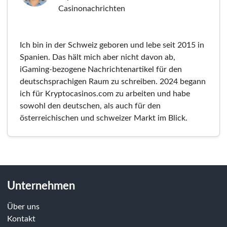
Casinonachrichten
Ich bin in der Schweiz geboren und lebe seit 2015 in
Spanien. Das hält mich aber nicht davon ab,
iGaming-bezogene Nachrichtenartikel für den
deutschsprachigen Raum zu schreiben. 2024 begann
ich für Kryptocasinos.com zu arbeiten und habe
sowohl den deutschen, als auch für den
österreichischen und schweizer Markt im Blick.
Unternehmen
Über uns
Kontakt