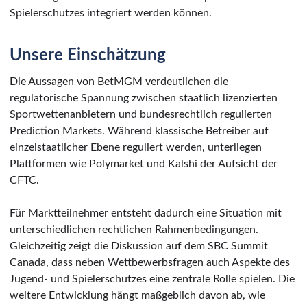
Spielerschutzes integriert werden können.
Unsere Einschätzung
Die Aussagen von BetMGM verdeutlichen die
regulatorische Spannung zwischen staatlich lizenzierten
Sportwettenanbietern und bundesrechtlich regulierten
Prediction Markets. Während klassische Betreiber auf
einzelstaatlicher Ebene reguliert werden, unterliegen
Plattformen wie Polymarket und Kalshi der Aufsicht der
CFTC.
Für Marktteilnehmer entsteht dadurch eine Situation mit
unterschiedlichen rechtlichen Rahmenbedingungen.
Gleichzeitig zeigt die Diskussion auf dem SBC Summit
Canada, dass neben Wettbewerbsfragen auch Aspekte des
Jugend- und Spielerschutzes eine zentrale Rolle spielen. Die
weitere Entwicklung hängt maßgeblich davon ab, wie