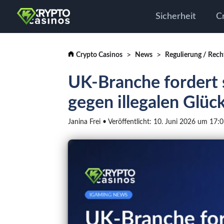
Sicherheit
C
Crypto Casinos
News
Regulierung / Rech
UK-Branche fordert 
gegen illegalen Glüc
Janina Frei • Veröffentlicht: 10. Juni 2026 um 17: