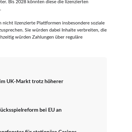
er. Bis 2028 könnten diese die lizenzierten
.
icht lizenzierte Plattformen insbesondere soziale
usprechen. Sie würden dabei Inhalte verbreiten, die
chzeitig würden Zahlungen über reguläre
im UK-Markt trotz höherer
ücksspielreform bei EU an