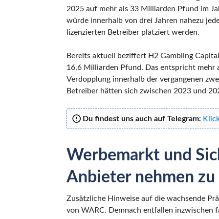
2025 auf mehr als 33 Milliarden Pfund im Jah
würde innerhalb von drei Jahren nahezu jede
lizenzierten Betreiber platziert werden.
Bereits aktuell beziffert H2 Gambling Capita
16,6 Milliarden Pfund. Das entspricht mehr a
Verdopplung innerhalb der vergangenen zwei
Betreiber hätten sich zwischen 2023 und 20
Du findest uns auch auf Telegram:
Klic
Werbemarkt und Sicht
Anbieter nehmen zu
Zusätzliche Hinweise auf die wachsende Prä
von WARC. Demnach entfallen inzwischen fast