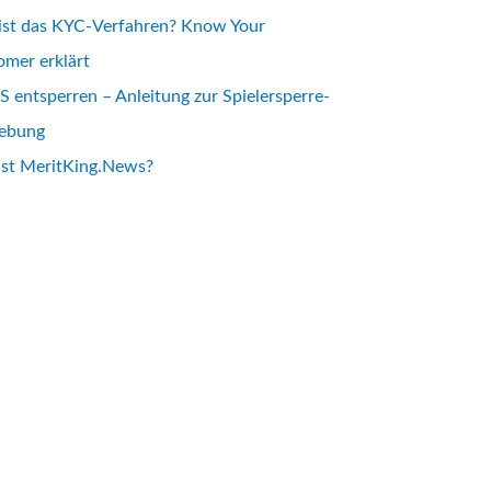
ist das KYC-Verfahren? Know Your
mer erklärt
 entsperren – Anleitung zur Spielersperre-
ebung
ist MeritKing.News?