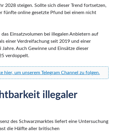
r 2028 steigen. Sollte sich dieser Trend fortsetzen,
r fünfte online gesetzte Pfund bei einem nicht
l das Einsatzvolumen bei illegalen Anbietern auf
ls einer Verdreifachung seit 2019 und einer
 Jahre. Auch Gewinne und Einsätze dieser
25 verdoppelt.
ke hier, um unserem Telegram Channel zu folgen.
barkeit illegaler
senz des Schwarzmarktes liefert eine Untersuchung
 die Hälfte aller britischen