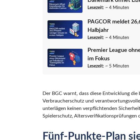
Dänemark öffnet Lize
Lesezeit:
~ 4 Minuten
PAGCOR meldet 26,6
Halbjahr
Lesezeit:
~ 4 Minuten
Premier League ohne 
im Fokus
Lesezeit:
~ 5 Minuten
Der BGC warnt, dass diese Entwicklung di
Verbraucherschutz und verantwortungsvollem
unterlägen keinen verpflichtenden Sicherh
Spielerschutz, Altersverifikationsprüfungen
Fünf-Punkte-Plan sie