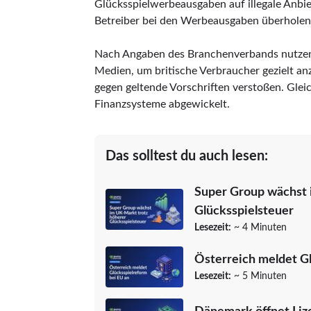
Glücksspielwerbeausgaben auf illegale Anbiet
Betreiber bei den Werbeausgaben überholen
Nach Angaben des Branchenverbands nutzen n
Medien, um britische Verbraucher gezielt anz
gegen geltende Vorschriften verstoßen. Glei
Finanzsysteme abgewickelt.
Das solltest du auch lesen:
Super Group wächst 
Glücksspielsteuer
Lesezeit:
~ 4 Minuten
Österreich meldet Gl
Lesezeit:
~ 5 Minuten