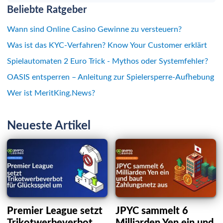
Beliebte Ratgeber
Wann sind Online Casino Gewinne zu versteuern?
Was ist das KYC-Verfahren? Know Your Customer erklärt
Spielautomaten 2 Euro Trick - Mythos oder Systemfehler?
OASIS entsperren – Anleitung zur Spielersperre-Aufhebung
Wer ist MeritKing.News?
Neueste Artikel
Premier League setzt
JPYC sammelt 6