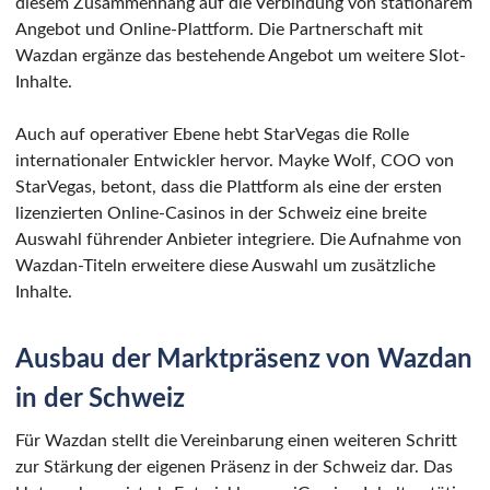
diesem Zusammenhang auf die Verbindung von stationärem
Angebot und Online-Plattform. Die Partnerschaft mit
Wazdan ergänze das bestehende Angebot um weitere Slot-
Inhalte.
Auch auf operativer Ebene hebt StarVegas die Rolle
internationaler Entwickler hervor. Mayke Wolf, COO von
StarVegas, betont, dass die Plattform als eine der ersten
lizenzierten Online-Casinos in der Schweiz eine breite
Auswahl führender Anbieter integriere. Die Aufnahme von
Wazdan-Titeln erweitere diese Auswahl um zusätzliche
Inhalte.
Ausbau der Marktpräsenz von Wazdan
in der Schweiz
Für Wazdan stellt die Vereinbarung einen weiteren Schritt
zur Stärkung der eigenen Präsenz in der Schweiz dar. Das