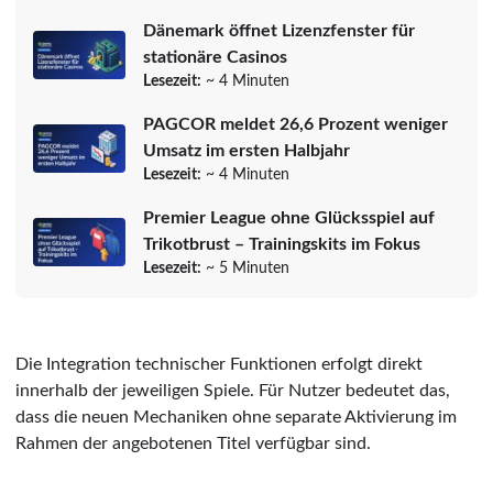
Dänemark öffnet Lizenzfenster für
stationäre Casinos
Lesezeit:
~ 4 Minuten
PAGCOR meldet 26,6 Prozent weniger
Umsatz im ersten Halbjahr
Lesezeit:
~ 4 Minuten
Premier League ohne Glücksspiel auf
Trikotbrust – Trainingskits im Fokus
Lesezeit:
~ 5 Minuten
Die Integration technischer Funktionen erfolgt direkt
innerhalb der jeweiligen Spiele. Für Nutzer bedeutet das,
dass die neuen Mechaniken ohne separate Aktivierung im
Rahmen der angebotenen Titel verfügbar sind.