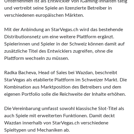
Unternehmen ist als Entwickler von iGaming-Inhalten tätig
und vertreibt seine Spiele an lizenzierte Betreiber in
verschiedenen europäischen Märkten.
Mit der Anbindung an StarVegas.ch wird das bestehende
Distributionsnetz um eine weitere Plattform ergänzt.
Spielerinnen und Spieler in der Schweiz können damit auf
zusätzliche Titel des Entwicklers zugreifen, ohne die
Plattform wechseln zu müssen.
Radka Bacheva, Head of Sales bei Wazdan, beschreibt
StarVegas als etablierte Plattform im Schweizer Markt. Die
Kombination aus Marktposition des Betreibers und dem
eigenen Portfolio solle die Reichweite der Inhalte erhöhen.
Die Vereinbarung umfasst sowohl klassische Slot-Titel als
auch Spiele mit erweiterten Funktionen. Damit deckt
Wazdan innerhalb von StarVegas.ch verschiedene
Spieltypen und Mechaniken ab.