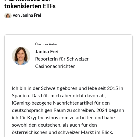
tokenisierten ETFs
von Janina Frei
Über den Autor
Janina Frei
Reporterin für Schweizer
Casinonachrichten
Ich bin in der Schweiz geboren und lebe seit 2015 in
Spanien. Das hält mich aber nicht davon ab,
iGaming-bezogene Nachrichtenartikel für den
deutschsprachigen Raum zu schreiben. 2024 begann
ich für Kryptocasinos.com zu arbeiten und habe
sowohl den deutschen, als auch für den
österreichischen und schweizer Markt im Blick.