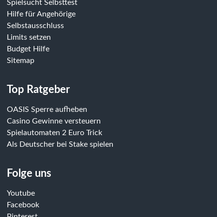
Spielsucht Selbsttest
Hilfe für Angehörige
Selbstausschluss
Limits setzen
Budget Hilfe
Sitemap
Top Ratgeber
OASIS Sperre aufheben
Casino Gewinne versteuern
Spielautomaten 2 Euro Trick
Als Deutscher bei Stake spielen
Folge uns
Youtube
Facebook
Pinterest