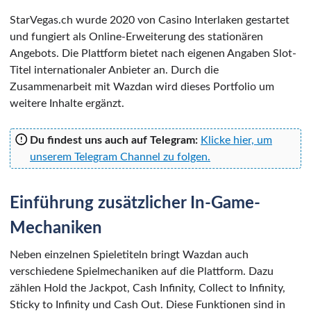
StarVegas.ch wurde 2020 von Casino Interlaken gestartet
und fungiert als Online-Erweiterung des stationären
Angebots. Die Plattform bietet nach eigenen Angaben Slot-
Titel internationaler Anbieter an. Durch die
Zusammenarbeit mit Wazdan wird dieses Portfolio um
weitere Inhalte ergänzt.
Du findest uns auch auf Telegram:
Klicke hier, um
unserem Telegram Channel zu folgen.
Einführung zusätzlicher In-Game-
Mechaniken
Neben einzelnen Spieletiteln bringt Wazdan auch
verschiedene Spielmechaniken auf die Plattform. Dazu
zählen Hold the Jackpot, Cash Infinity, Collect to Infinity,
Sticky to Infinity und Cash Out. Diese Funktionen sind in