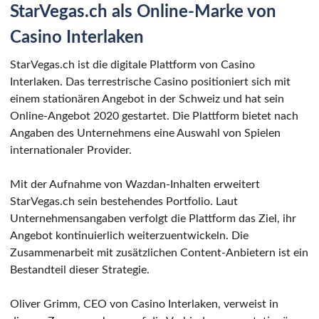
StarVegas.ch als Online-Marke von
Casino Interlaken
StarVegas.ch ist die digitale Plattform von Casino
Interlaken. Das terrestrische Casino positioniert sich mit
einem stationären Angebot in der Schweiz und hat sein
Online-Angebot 2020 gestartet. Die Plattform bietet nach
Angaben des Unternehmens eine Auswahl von Spielen
internationaler Provider.
Mit der Aufnahme von Wazdan-Inhalten erweitert
StarVegas.ch sein bestehendes Portfolio. Laut
Unternehmensangaben verfolgt die Plattform das Ziel, ihr
Angebot kontinuierlich weiterzuentwickeln. Die
Zusammenarbeit mit zusätzlichen Content-Anbietern ist ein
Bestandteil dieser Strategie.
Oliver Grimm, CEO von Casino Interlaken, verweist in