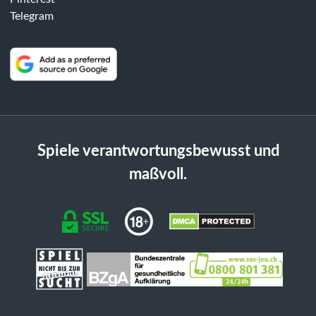
Telegram
Spiele verantwortungsbewusst und
maßvoll.