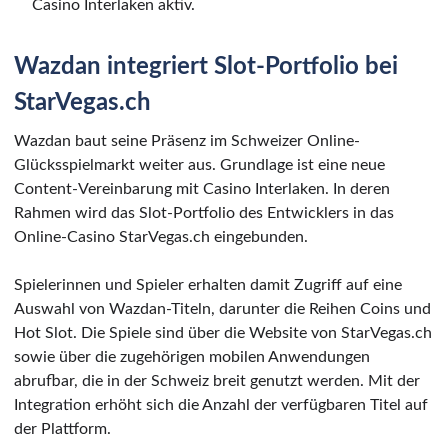
Casino Interlaken aktiv.
Wazdan integriert Slot-Portfolio bei
StarVegas.ch
Wazdan baut seine Präsenz im Schweizer Online-
Glücksspielmarkt weiter aus. Grundlage ist eine neue
Content-Vereinbarung mit Casino Interlaken. In deren
Rahmen wird das Slot-Portfolio des Entwicklers in das
Online-Casino StarVegas.ch eingebunden.
Spielerinnen und Spieler erhalten damit Zugriff auf eine
Auswahl von Wazdan-Titeln, darunter die Reihen Coins und
Hot Slot. Die Spiele sind über die Website von StarVegas.ch
sowie über die zugehörigen mobilen Anwendungen
abrufbar, die in der Schweiz breit genutzt werden. Mit der
Integration erhöht sich die Anzahl der verfügbaren Titel auf
der Plattform.