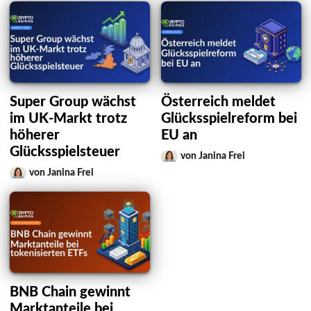
Super Group wächst
Österreich meldet
im UK-Markt trotz
Glücksspielreform bei
höherer
EU an
Glücksspielsteuer
von Janina Frei
von Janina Frei
BNB Chain gewinnt
Marktanteile bei