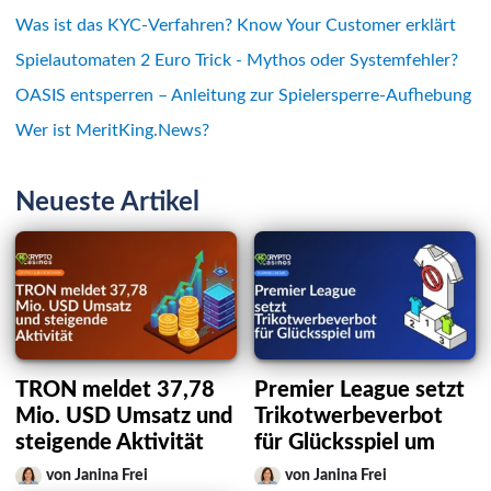
Was ist das KYC-Verfahren? Know Your Customer erklärt
Spielautomaten 2 Euro Trick - Mythos oder Systemfehler?
OASIS entsperren – Anleitung zur Spielersperre-Aufhebung
Wer ist MeritKing.News?
Neueste Artikel
TRON meldet 37,78
Premier League setzt
Mio. USD Umsatz und
Trikotwerbeverbot
steigende Aktivität
für Glücksspiel um
von Janina Frei
von Janina Frei