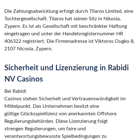
Die Zahlungsabwicklung erfolgt durch Tilaros Limited, eine
Tochtergesellschaft. Tilaros hat seinen Sitz in Nikosia,
Zypern. Es ist als Gesellschaft mit beschränkter Haftung
eingetragen und unter der Handelsregisternummer HR
406322 registriert. Die Firmenadresse ist Viktoros Ougko 8,
2107 Nicosia, Zypern.
Sicherheit und Lizenzierung in Rabidi
NV Casinos
Bei Rabidi
Casinos stehen Sicherheit und Vertrauenswürdigkeit im
Mittelpunkt. Das Unternehmen besitzt eine
gültige Glücksspiellizenz von anerkannten Offshore
Regulierungsbehörden. Diese Lizenzierung folgt
strengen Regulierungen, um faire und
verantwortungsbewusste Spielbedingungen zu