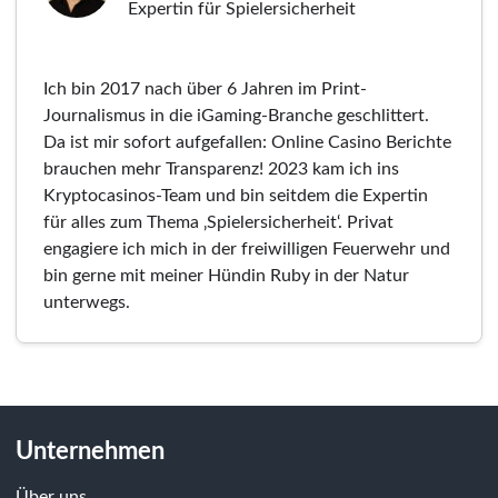
Expertin für Spielersicherheit
Ich bin 2017 nach über 6 Jahren im Print-
Journalismus in die iGaming-Branche geschlittert.
Da ist mir sofort aufgefallen: Online Casino Berichte
brauchen mehr Transparenz! 2023 kam ich ins
Kryptocasinos-Team und bin seitdem die Expertin
für alles zum Thema ‚Spielersicherheit‘. Privat
engagiere ich mich in der freiwilligen Feuerwehr und
bin gerne mit meiner Hündin Ruby in der Natur
unterwegs.
Unternehmen
Über uns