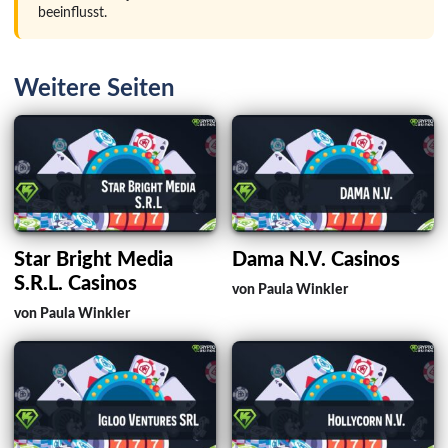
beeinflusst.
Weitere Seiten
Star Bright Media
Dama N.V. Casinos
S.R.L. Casinos
von Paula Winkler
von Paula Winkler