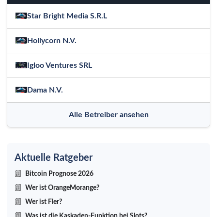
Star Bright Media S.R.L
Hollycorn N.V.
Igloo Ventures SRL
Dama N.V.
Alle Betreiber ansehen
Aktuelle Ratgeber
Bitcoin Prognose 2026
Wer ist OrangeMorange?
Wer ist Fler?
Was ist die Kaskaden-Funktion bei Slots?