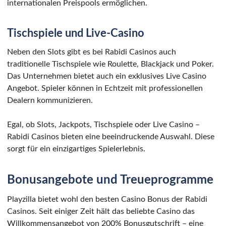
internationalen Preispools ermöglichen.
Tischspiele und Live-Casino
Neben den Slots gibt es bei Rabidi Casinos auch
traditionelle Tischspiele wie Roulette, Blackjack und Poker.
Das Unternehmen bietet auch ein exklusives Live Casino
Angebot. Spieler können in Echtzeit mit professionellen
Dealern kommunizieren.
Egal, ob Slots, Jackpots, Tischspiele oder Live Casino –
Rabidi Casinos bieten eine beeindruckende Auswahl. Diese
sorgt für ein einzigartiges Spielerlebnis.
Bonusangebote und Treueprogramme
Playzilla bietet wohl den besten Casino Bonus der Rabidi
Casinos. Seit einiger Zeit hält das beliebte Casino das
Willkommensangebot von 200% Bonusgutschrift – eine