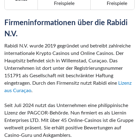
Freispiele
Freispiele
Firmeninformationen über die Rabidi
N.V.
Rabidi N.V. wurde 2019 gegründet und betreibt zahlreiche
internationale Krypto Casinos und Online Casinos. Der
Hauptsitz befindet sich in Willemstad, Curaçao. Das
Unternehmen ist dort unter der Registrierungsnummer
151791 als Gesellschaft mit beschränkter Haftung
eingetragen. Durch den Firmensitz nutzt Rabidi eine
Lizenz
aus Curaçao
.
Seit Juli 2024 nutzt das Unternehmen eine philippinische
Lizenz der PAGCOR-Behörde. Nun firmiert es als Liernin
Enterprises LTD. Mit über 45 Online-Casinos ist die Gruppe
weltweit präsent. Sie erhält positive Bewertungen auf
Casino-Guru und Askgamblers.