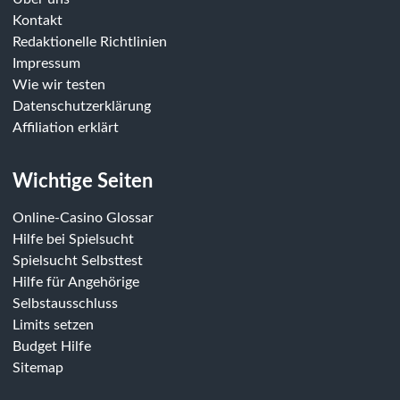
Kontakt
Redaktionelle Richtlinien
Impressum
Wie wir testen
Datenschutzerklärung
Affiliation erklärt
Wichtige Seiten
Online-Casino Glossar
Hilfe bei Spielsucht
Spielsucht Selbsttest
Hilfe für Angehörige
Selbstausschluss
Limits setzen
Budget Hilfe
Sitemap