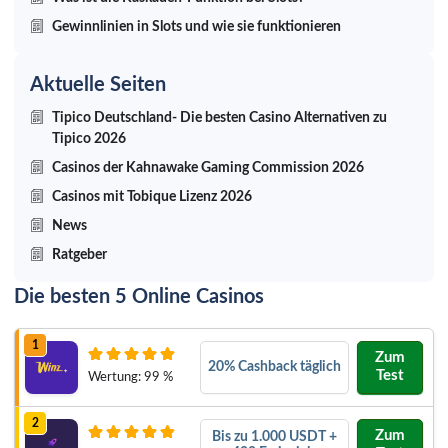
Gewinnlinien in Slots und wie sie funktionieren
Aktuelle Seiten
Tipico Deutschland- Die besten Casino Alternativen zu
Tipico 2026
Casinos der Kahnawake Gaming Commission 2026
Casinos mit Tobique Lizenz 2026
News
Ratgeber
Die besten 5 Online Casinos
1
Zum
20% Cashback täglich
Test
Wertung: 99 %
2
Zum
Bis zu 1.000 USDT +