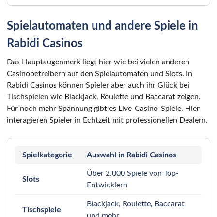
Spielautomaten und andere Spiele in
Rabidi Casinos
Das Hauptaugenmerk liegt hier wie bei vielen anderen
Casinobetreibern auf den Spielautomaten und Slots. In
Rabidi Casinos können Spieler aber auch ihr Glück bei
Tischspielen wie Blackjack, Roulette und Baccarat zeigen.
Für noch mehr Spannung gibt es Live-Casino-Spiele. Hier
interagieren Spieler in Echtzeit mit professionellen Dealern.
Spielkategorie
Auswahl in Rabidi Casinos
Über 2.000 Spiele von Top-
Slots
Entwicklern
Blackjack, Roulette, Baccarat
Tischspiele
und mehr