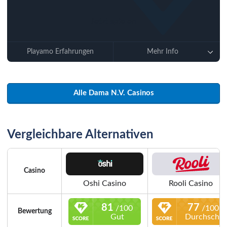
Jetzt spielen
Playamo Erfahrungen
Mehr Info
Alle Dama N.V. Casinos
Vergleichbare Alternativen
Casino
Oshi Casino
Rooli Casino
81
77
/100
/100
Bewertung
Gut
Durchschnit