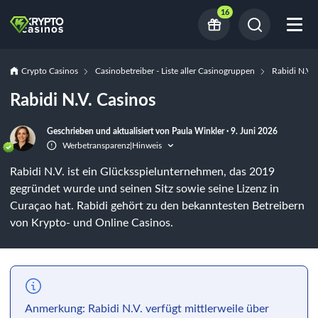
16
Crypto Casinos
Casinobetreiber - Liste aller Casinogruppen
Rabidi N.V. 
Rabidi N.V. Casinos
Geschrieben und aktualisiert von Paula Winkler · 9. Juni 2026
Werbetransparenz
Hinweis
|
Rabidi N.V. ist ein Glücksspielunternehmen, das 2019
gegründet wurde und seinen Sitz sowie seine Lizenz in
Curaçao hat. Rabidi gehört zu den bekanntesten Betreibern
von Krypto- und Online Casinos.
Anmerkung: Rabidi N.V. verfügt mittlerweile über