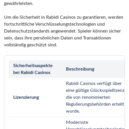
gewährleisten.
Um die Sicherheit in Rabidi Casinos zu garantieren, werden
fortschrittliche Verschlüsselungstechnologien und
Datenschutzstandards angewendet. Spieler können sicher
sein, dass ihre persönlichen Daten und Transaktionen
vollständig geschützt sind.
Sicherheitsaspekte
Beschreibung
bei Rabidi Casinos
Rabidi Casinos verfügt über
eine gültige Glücksspiellizenz,
Lizenzierung
die von renommierten
Regulierungsbehörden erteilt
wurde.
Modernste