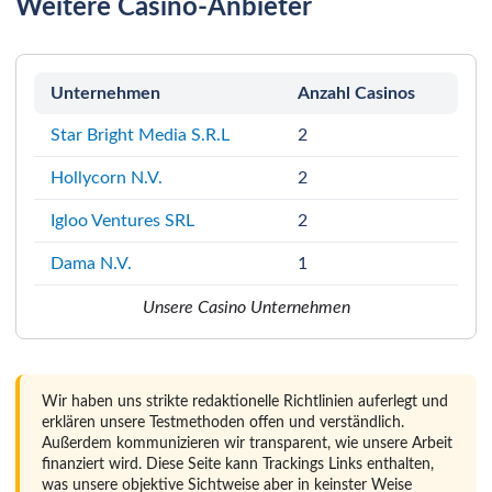
Weitere Casino-Anbieter
Unternehmen
Anzahl Casinos
Star Bright Media S.R.L
2
Hollycorn N.V.
2
Igloo Ventures SRL
2
Dama N.V.
1
Unsere Casino Unternehmen
Wir haben uns strikte redaktionelle Richtlinien auferlegt und
erklären unsere Testmethoden offen und verständlich.
Außerdem kommunizieren wir transparent, wie unsere Arbeit
finanziert wird. Diese Seite kann Trackings Links enthalten,
was unsere objektive Sichtweise aber in keinster Weise