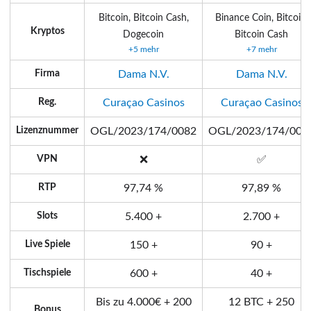
Bitcoin, Bitcoin Cash,
Binance Coin, Bitcoin,
Kryptos
Dogecoin
Bitcoin Cash
+5 mehr
+7 mehr
Firma
Dama N.V.
Dama N.V.
Reg.
Curaçao Casinos
Curaçao Casinos
Lizenznummer
OGL/2023/174/0082
OGL/2023/174/008
VPN
❌
✅
RTP
97,74 %
97,89 %
Slots
5.400 +
2.700 +
Live Spiele
150 +
90 +
Tischspiele
600 +
40 +
Bis zu 4.000€ + 200
12 BTC + 250
Bonus