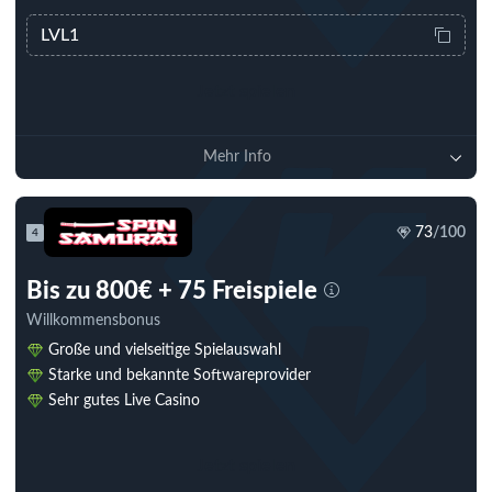
LVL1
Jetzt spielen
Mehr Info
73
/100
4
Bis zu 800€ + 75 Freispiele
Willkommensbonus
Große und vielseitige Spielauswahl
Starke und bekannte Softwareprovider
Sehr gutes Live Casino
Jetzt spielen