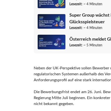
Lesezeit:
~ 4 Minuten
Super Group wächst 
Glücksspielsteuer
Lesezeit:
~ 4 Minuten
Österreich meldet Gl
Lesezeit:
~ 5 Minuten
Neben der UK-Perspektive sollen Bewerber m
regulatorischen Systemen außerhalb des Vere
Anforderungsprofil auf eine stark internatio
Die Bewerbungsfrist endet am 26. Juni. Be
Regierung Mitte Juli beginnen. Ein konkrete
nicht bekannt gegeben.