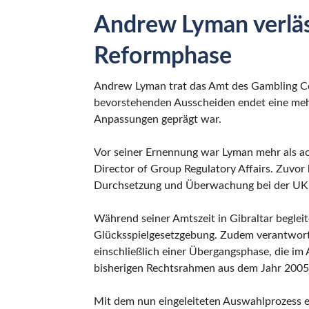
Andrew Lyman verlä
Reformphase
Andrew Lyman trat das Amt des Gambling C
bevorstehenden Ausscheiden endet eine mehr
Anpassungen geprägt war.
Vor seiner Ernennung war Lyman mehr als acht
Director of Group Regulatory Affairs. Zuvor 
Durchsetzung und Überwachung bei der UK
Während seiner Amtszeit in Gibraltar begleit
Glücksspielgesetzgebung. Zudem verantwort
einschließlich einer Übergangsphase, die im
bisherigen Rechtsrahmen aus dem Jahr 2005
Mit dem nun eingeleiteten Auswahlprozess e