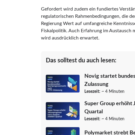
Gefordert wird zudem ein fundiertes Verstä
regulatorischen Rahmenbedingungen, die den
Regierung Wert auf umfangreiche Kenntniss
Fiskalpolitik. Auch Erfahrung im Austausch m
wird ausdrücklich erwartet.
Das solltest du auch lesen:
Novig startet bunde
Zulassung
Lesezeit:
~ 4 Minuten
Super Group erhöht 
Quartal
Lesezeit:
~ 4 Minuten
Polymarket strebt Be