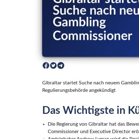
Gibraltar startet Suche nach neuem Gamblin
Regulierungsbehörde angekündigt
Das Wichtigste in K
Die Regierung von Gibraltar hat das Bew
Commissioner und Executive Director eröf