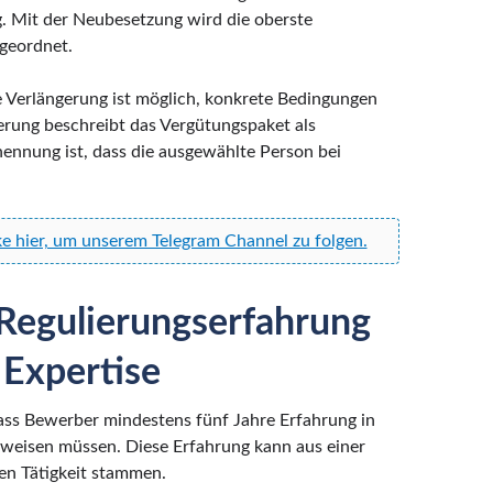
g. Mit der Neubesetzung wird die oberste
 geordnet.
ine Verlängerung ist möglich, konkrete Bedingungen
erung beschreibt das Vergütungspaket als
ennung ist, dass die ausgewählte Person bei
ke hier, um unserem Telegram Channel zu folgen.
 Regulierungserfahrung
 Expertise
ass Bewerber mindestens fünf Jahre Erfahrung in
rweisen müssen. Diese Erfahrung kann aus einer
hen Tätigkeit stammen.