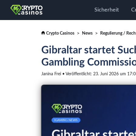
Sicherheit
C
Crypto Casinos
News
Regulierung / Rech
Gibraltar startet Su
Gambling Commissi
Janina Frei • Veröffentlicht: 23. Juni 2026 um 17: