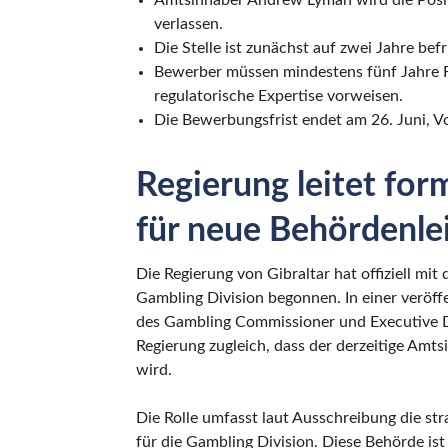
Amtsinhaber Andrew Lyman wird die Posit
verlassen.
Die Stelle ist zunächst auf zwei Jahre bef
Bewerber müssen mindestens fünf Jahre F
regulatorische Expertise vorweisen.
Die Bewerbungsfrist endet am 26. Juni, Vo
Regierung leitet fo
für neue Behördenle
Die Regierung von Gibraltar hat offiziell mit
Gambling Division begonnen. In einer veröff
des Gambling Commissioner und Executive Di
Regierung zugleich, dass der derzeitige Amt
wird.
Die Rolle umfasst laut Ausschreibung die s
für die Gambling Division. Diese Behörde is