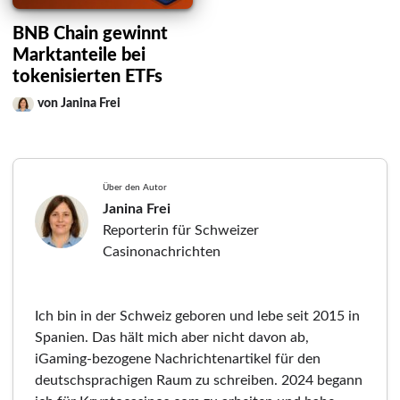
BNB Chain gewinnt
Marktanteile bei
tokenisierten ETFs
von Janina Frei
Über den Autor
Janina Frei
Reporterin für Schweizer
Casinonachrichten
Ich bin in der Schweiz geboren und lebe seit 2015 in
Spanien. Das hält mich aber nicht davon ab,
iGaming-bezogene Nachrichtenartikel für den
deutschsprachigen Raum zu schreiben. 2024 begann