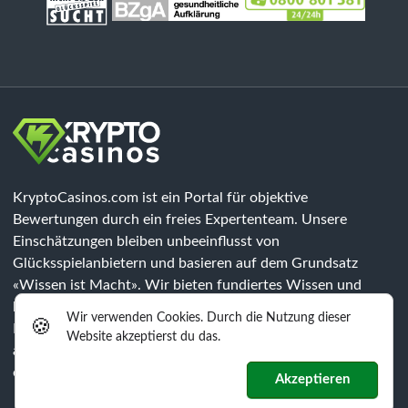
KryptoCasinos.com ist ein Portal für objektive
Bewertungen durch ein freies Expertenteam. Unsere
Einschätzungen bleiben unbeeinflusst von
Glücksspielanbietern und basieren auf dem Grundsatz
«Wissen ist Macht». Wir bieten fundiertes Wissen und
klären über Risiken auf, jedoch sind unsere Inhalte keine
Wir verwenden Cookies. Durch die Nutzung dieser
🍪
Rechtsberatung. Jeder Spieler muss eigenständig prüfen, ob
Website akzeptierst du das.
alle gesetzlichen Anforderungen der jeweiligen Region
erfüllt werden.
Akzeptieren