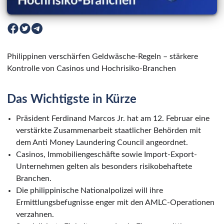
Philippinen verschärfen Geldwäsche-Regeln – stärkere
Kontrolle von Casinos und Hochrisiko-Branchen
Das Wichtigste in Kürze
Präsident Ferdinand Marcos Jr. hat am 12. Februar eine
verstärkte Zusammenarbeit staatlicher Behörden mit
dem Anti Money Laundering Council angeordnet.
Casinos, Immobiliengeschäfte sowie Import-Export-
Unternehmen gelten als besonders risikobehaftete
Branchen.
Die philippinische Nationalpolizei will ihre
Ermittlungsbefugnisse enger mit den AMLC-Operationen
verzahnen.