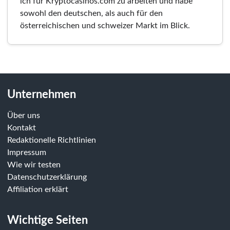
ich für Kryptocasinos.com zu arbeiten und habe
sowohl den deutschen, als auch für den
österreichischen und schweizer Markt im Blick.
Unternehmen
Über uns
Kontakt
Redaktionelle Richtlinien
Impressum
Wie wir testen
Datenschutzerklärung
Affiliation erklärt
Wichtige Seiten