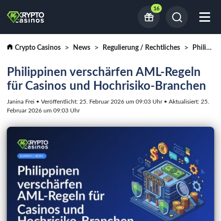
16
Crypto Casinos
News
Regulierung / Rechtliches
Philippinen verschärfen AML-Regeln für Casinos und Hochrisiko-Branchen
Philippinen verschärfen AML-Regeln
für Casinos und Hochrisiko-Branchen
Janina Frei • Veröffentlicht: 25. Februar 2026 um 09:03 Uhr • Aktualisiert: 25.
Februar 2026 um 09:03 Uhr