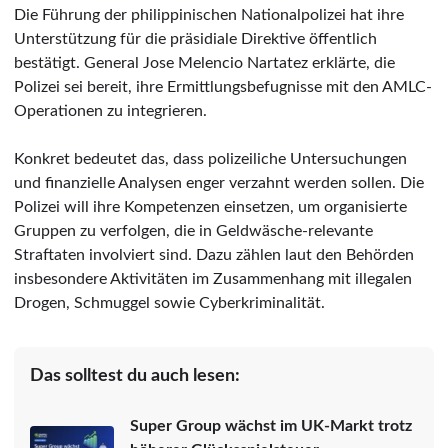
Die Führung der philippinischen Nationalpolizei hat ihre
Unterstützung für die präsidiale Direktive öffentlich
bestätigt. General Jose Melencio Nartatez erklärte, die
Polizei sei bereit, ihre Ermittlungsbefugnisse mit den AMLC-
Operationen zu integrieren.
Konkret bedeutet das, dass polizeiliche Untersuchungen
und finanzielle Analysen enger verzahnt werden sollen. Die
Polizei will ihre Kompetenzen einsetzen, um organisierte
Gruppen zu verfolgen, die in Geldwäsche-relevante
Straftaten involviert sind. Dazu zählen laut den Behörden
insbesondere Aktivitäten im Zusammenhang mit illegalen
Drogen, Schmuggel sowie Cyberkriminalität.
Das solltest du auch lesen:
Super Group wächst im UK-Markt trotz