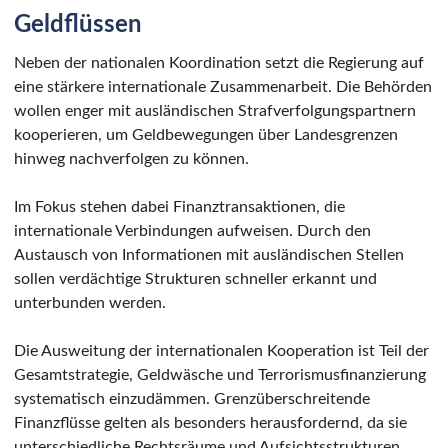
Geldflüssen
Neben der nationalen Koordination setzt die Regierung auf
eine stärkere internationale Zusammenarbeit. Die Behörden
wollen enger mit ausländischen Strafverfolgungspartnern
kooperieren, um Geldbewegungen über Landesgrenzen
hinweg nachverfolgen zu können.
Im Fokus stehen dabei Finanztransaktionen, die
internationale Verbindungen aufweisen. Durch den
Austausch von Informationen mit ausländischen Stellen
sollen verdächtige Strukturen schneller erkannt und
unterbunden werden.
Die Ausweitung der internationalen Kooperation ist Teil der
Gesamtstrategie, Geldwäsche und Terrorismusfinanzierung
systematisch einzudämmen. Grenzüberschreitende
Finanzflüsse gelten als besonders herausfordernd, da sie
unterschiedliche Rechtsräume und Aufsichtsstrukturen