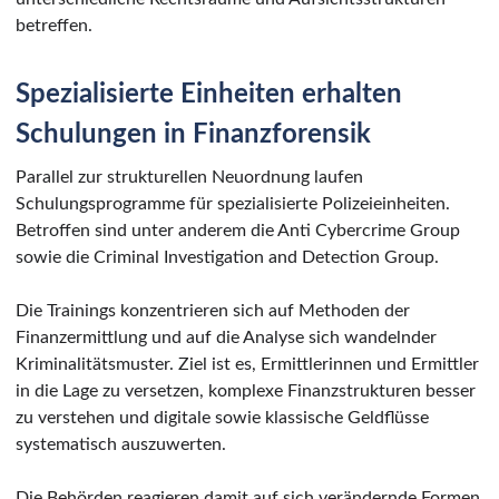
betreffen.
Spezialisierte Einheiten erhalten
Schulungen in Finanzforensik
Parallel zur strukturellen Neuordnung laufen
Schulungsprogramme für spezialisierte Polizeieinheiten.
Betroffen sind unter anderem die Anti Cybercrime Group
sowie die Criminal Investigation and Detection Group.
Die Trainings konzentrieren sich auf Methoden der
Finanzermittlung und auf die Analyse sich wandelnder
Kriminalitätsmuster. Ziel ist es, Ermittlerinnen und Ermittler
in die Lage zu versetzen, komplexe Finanzstrukturen besser
zu verstehen und digitale sowie klassische Geldflüsse
systematisch auszuwerten.
Die Behörden reagieren damit auf sich verändernde Formen