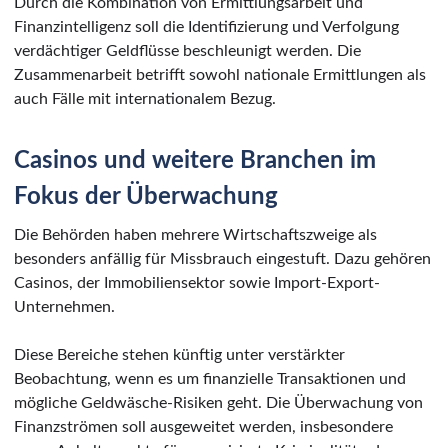
Durch die Kombination von Ermittlungsarbeit und
Finanzintelligenz soll die Identifizierung und Verfolgung
verdächtiger Geldflüsse beschleunigt werden. Die
Zusammenarbeit betrifft sowohl nationale Ermittlungen als
auch Fälle mit internationalem Bezug.
Casinos und weitere Branchen im
Fokus der Überwachung
Die Behörden haben mehrere Wirtschaftszweige als
besonders anfällig für Missbrauch eingestuft. Dazu gehören
Casinos, der Immobiliensektor sowie Import-Export-
Unternehmen.
Diese Bereiche stehen künftig unter verstärkter
Beobachtung, wenn es um finanzielle Transaktionen und
mögliche Geldwäsche-Risiken geht. Die Überwachung von
Finanzströmen soll ausgeweitet werden, insbesondere