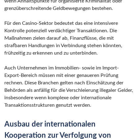
wenn Anhaltspunkte für organisierte Kriminalität oder
grenzüberschreitende Geldbewegungen bestehen.
Für den Casino-Sektor bedeutet das eine intensivere
Kontrolle potenziell verdächtiger Transaktionen. Die
Maßnahmen zielen darauf ab, Finanzflüsse, die mit
strafbaren Handlungen in Verbindung stehen könnten,
frühzeitig zu erkennen und zu unterbinden.
Auch Unternehmen im Immobilien- sowie im Import-
Export-Bereich müssen mit einer genaueren Prüfung
rechnen. Diese Branchen gelten nach Einschätzung der
Behörden als anfällig für die Verschleierung illegaler Gelder,
insbesondere wenn komplexe oder internationale
Transaktionsstrukturen genutzt werden.
Ausbau der internationalen
Kooperation zur Verfolgung von