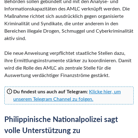
Behörden sollen gebündelt und mit den Analyse- und
Informationskapazitäten des AMLC verknüpft werden. Die
Maßnahme richtet sich ausdrücklich gegen organisierte
Kriminalität und Syndikate, die unter anderem in den
Bereichen illegale Drogen, Schmuggel und Cyberkriminalität
aktiv sind.
Die neue Anweisung verpflichtet staatliche Stellen dazu,
ihre Ermittlungsinstrumente stärker zu koordinieren. Damit
wird die Rolle des AMLC als zentrale Stelle für die
Auswertung verdächtiger Finanzströme gestärkt.
Du findest uns auch auf Telegram:
Klicke hier, um
unserem Telegram Channel zu folgen.
Philippinische Nationalpolizei sagt
volle Unterstützung zu