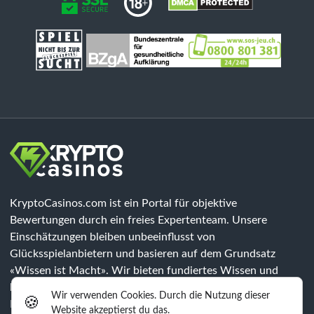
KryptoCasinos.com ist ein Portal für objektive
Bewertungen durch ein freies Expertenteam. Unsere
Einschätzungen bleiben unbeeinflusst von
Glücksspielanbietern und basieren auf dem Grundsatz
«Wissen ist Macht». Wir bieten fundiertes Wissen und
klären über Risiken auf, jedoch sind unsere Inhalte keine
Wir verwenden Cookies. Durch die Nutzung dieser
🍪
Rechtsberatung. Jeder Spieler muss eigenständig prüfen, ob
Website akzeptierst du das.