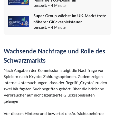
Milliarden US-Dollar an
Lesezeit:
~ 4 Minuten
Super Group wächst im UK-Markt trotz
höherer Glücksspielsteuer
Lesezeit:
~ 4 Minuten
Wachsende Nachfrage und Rolle des
Schwarzmarkts
Nach Angaben der Kommission steigt die Nachfrage von
Spielern nach Krypto-Zahlungsoptionen. Zudem zeigen
interne Untersuchungen, dass der Begriff „Crypto“ zu den
zwei häufigsten Suchbegriffen gehört, über die britische
Verbraucher auf nicht lizenzierte Glücksspielseiten
gelangen.
Vor diesem Hintergrund bewertet die Aufsichtsbehörde