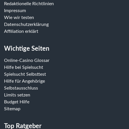
Redaktionelle Richtlinien
Impressum
Wie wir testen
Datenschutzerklärung
Affiliation erklärt
Wichtige Seiten
Online-Casino Glossar
Hilfe bei Spielsucht
Spielsucht Selbsttest
Hilfe für Angehörige
Selbstausschluss
Limits setzen
Budget Hilfe
Sitemap
Top Ratgeber