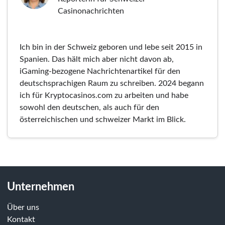
Casinonachrichten
Ich bin in der Schweiz geboren und lebe seit 2015 in
Spanien. Das hält mich aber nicht davon ab,
iGaming-bezogene Nachrichtenartikel für den
deutschsprachigen Raum zu schreiben. 2024 begann
ich für Kryptocasinos.com zu arbeiten und habe
sowohl den deutschen, als auch für den
österreichischen und schweizer Markt im Blick.
Unternehmen
Über uns
Kontakt