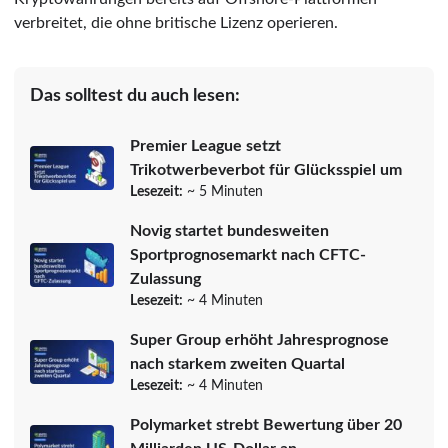
verbreitet, die ohne britische Lizenz operieren.
Das solltest du auch lesen:
Premier League setzt
Trikotwerbeverbot für Glücksspiel um
Lesezeit:
~ 5 Minuten
Novig startet bundesweiten
Sportprognosemarkt nach CFTC-
Zulassung
Lesezeit:
~ 4 Minuten
Super Group erhöht Jahresprognose
nach starkem zweiten Quartal
Lesezeit:
~ 4 Minuten
Polymarket strebt Bewertung über 20