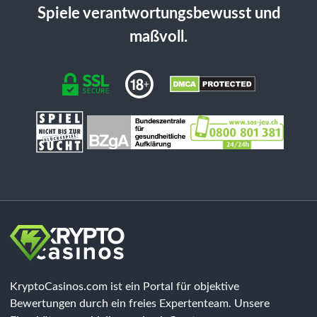
Spiele verantwortungsbewusst und
maßvoll.
KryptoCasinos.com ist ein Portal für objektive
Bewertungen durch ein freies Expertenteam. Unsere