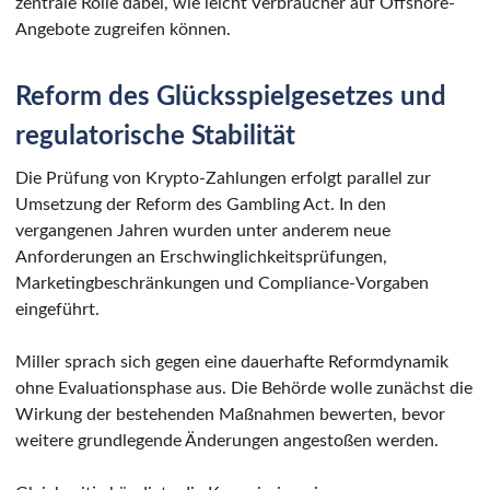
zentrale Rolle dabei, wie leicht Verbraucher auf Offshore-
Angebote zugreifen können.
Reform des Glücksspielgesetzes und
regulatorische Stabilität
Die Prüfung von Krypto-Zahlungen erfolgt parallel zur
Umsetzung der Reform des Gambling Act. In den
vergangenen Jahren wurden unter anderem neue
Anforderungen an Erschwinglichkeitsprüfungen,
Marketingbeschränkungen und Compliance-Vorgaben
eingeführt.
Miller sprach sich gegen eine dauerhafte Reformdynamik
ohne Evaluationsphase aus. Die Behörde wolle zunächst die
Wirkung der bestehenden Maßnahmen bewerten, bevor
weitere grundlegende Änderungen angestoßen werden.