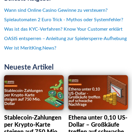
Wann sind Online Casino Gewinne zu versteuern?
Spielautomaten 2 Euro Trick - Mythos oder Systemfehler?
Was ist das KYC-Verfahren? Know Your Customer erklärt
OASIS entsperren – Anleitung zur Spielersperre-Aufhebung
Wer ist MeritKing.News?
Neueste Artikel
Stablecoin-Zahlungen
Ethena unter 0,10 US-
per Krypto-Karte
Dollar – Großkäufe