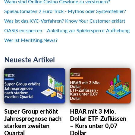
Wann sind Online Casino Gewinne zu versteuern?
Spielautomaten 2 Euro Trick - Mythos oder Systemfehler?
Was ist das KYC-Verfahren? Know Your Customer erklärt
OASIS entsperren – Anleitung zur Spielersperre-Aufhebung
Wer ist MeritKing.News?
Neueste Artikel
Super Group erhöht
HBAR mit 3 Mio.
Jahresprognose nach
Dollar ETF-Zuflüssen
starkem zweiten
– Kurs unter 0,07
Quartal
Dollar