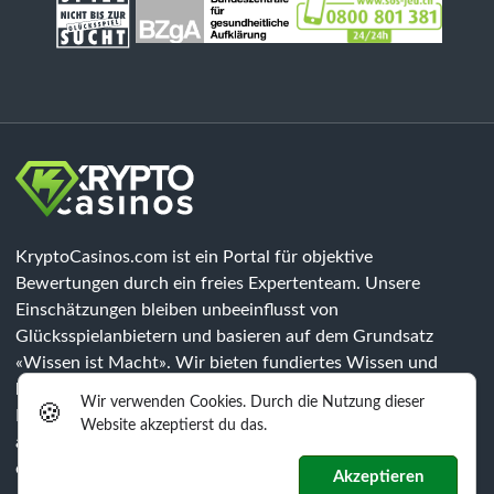
KryptoCasinos.com ist ein Portal für objektive
Bewertungen durch ein freies Expertenteam. Unsere
Einschätzungen bleiben unbeeinflusst von
Glücksspielanbietern und basieren auf dem Grundsatz
«Wissen ist Macht». Wir bieten fundiertes Wissen und
klären über Risiken auf, jedoch sind unsere Inhalte keine
Wir verwenden Cookies. Durch die Nutzung dieser
🍪
Rechtsberatung. Jeder Spieler muss eigenständig prüfen, ob
Website akzeptierst du das.
alle gesetzlichen Anforderungen der jeweiligen Region
erfüllt werden.
Akzeptieren