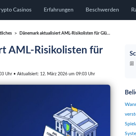
rypto Casinos
Erfahrungen
Beschwerden
R
tliches
Dänemark aktualisiert AML-Risikolisten für Glücksspielanbieter
t AML-Risikolisten für
Sc
:03 Uhr • Aktualisiert: 12. März 2026 um 09:03 Uhr
Bel
Wann
verst
Spiel
Syst