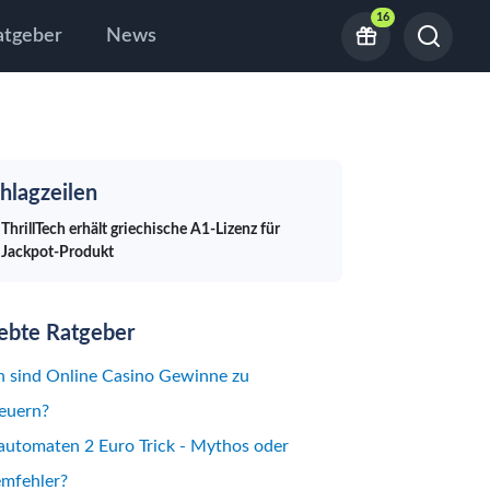
16
atgeber
News
hlagzeilen
ThrillTech erhält griechische A1-Lizenz für
Jackpot-Produkt
iebte Ratgeber
 sind Online Casino Gewinne zu
euern?
automaten 2 Euro Trick - Mythos oder
emfehler?