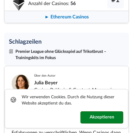
Anzahl der Casinos:
56
► Ethereum Casinos
Schlagzeilen
Premier League ohne Glücksspiel auf Trikotbrust –
Trainingskits im Fokus
Über den Autor
Julia Beyer
Casino-Prüferin & Content-Managerin
Wir verwenden Cookies. Durch die Nutzung dieser
🍪
Website akzeptierst du das.
Ich bin seit 2020 Teil von Kryptocasinos.com und
Akzeptieren
liebe es, mit meinen Kollegen die Casinos bis ins
kleinste Detail zu durchleuchten und die
Erfahrungen zu verschriftlichen. Wenn Casinos dann