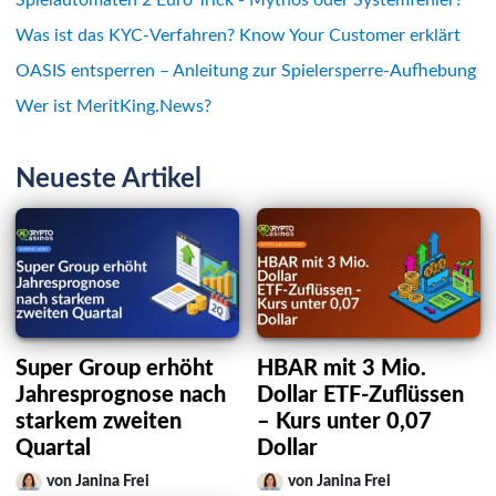
Was ist das KYC-Verfahren? Know Your Customer erklärt
OASIS entsperren – Anleitung zur Spielersperre-Aufhebung
Wer ist MeritKing.News?
Neueste Artikel
Super Group erhöht
HBAR mit 3 Mio.
Jahresprognose nach
Dollar ETF-Zuflüssen
starkem zweiten
– Kurs unter 0,07
Quartal
Dollar
von Janina Frei
von Janina Frei