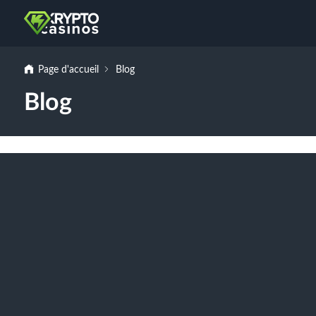
Page d'accueil
Blog
Blog