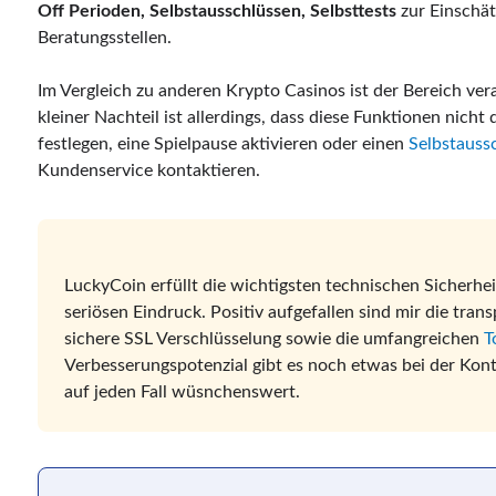
Off Perioden, Selbstausschlüssen, Selbsttests
zur Einschät
Beratungsstellen.
Im Vergleich zu anderen Krypto Casinos ist der Bereich ve
kleiner Nachteil ist allerdings, dass diese Funktionen nich
festlegen, eine Spielpause aktivieren oder einen
Selbstauss
Kundenservice kontaktieren.
LuckyCoin erfüllt die wichtigsten technischen Sicherhe
seriösen Eindruck. Positiv aufgefallen sind mir die tr
sichere SSL Verschlüsselung sowie die umfangreichen
T
Verbesserungspotenzial gibt es noch etwas bei der Kon
auf jeden Fall wüsnchenswert.