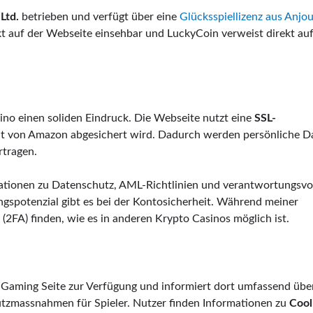
Ltd.
betrieben und verfügt über eine
Glücksspiellizenz aus Anjo
t auf der Webseite einsehbar und LuckyCoin verweist direkt auf
no einen soliden Eindruck. Die Webseite nutzt eine
SSL-
fikat von Amazon abgesichert wird. Dadurch werden persönliche D
rtragen.
rmationen zu Datenschutz, AML-Richtlinien und verantwortungsv
ngspotenzial gibt es bei der Kontosicherheit. Während meiner
2FA) finden, wie es in anderen Krypto Casinos möglich ist.
e Gaming Seite zur Verfügung und informiert dort umfassend übe
utzmassnahmen für Spieler. Nutzer finden Informationen zu
Cool