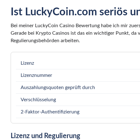
Ist LuckyCoin.com seriös u
Bei meiner LuckyCoin Casino Bewertung habe ich mir zuerst
Gerade bei Krypto Casinos ist das ein wichtiger Punkt, da v
Regulierungsbehörden arbeiten.
Lizenz
Lizenznummer
Auszahlungsquoten geprüft durch
Verschlüsselung
2-Faktor-Authentifizierung
Lizenz und Regulierung