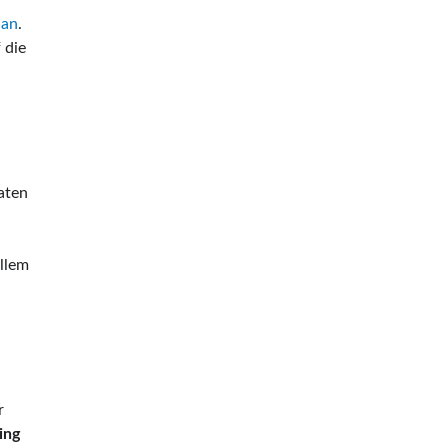
uan
.
 die
aten
ollem
r
ing