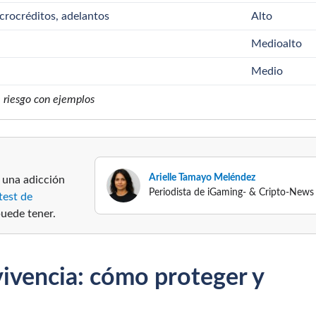
crocréditos, adelantos
Alto
Medioalto
Medio
 riesgo con ejemplos
Arielle Tamayo Meléndez
r una adicción
Periodista de iGaming- & Cripto-News
test de
puede tener.
ivencia: cómo proteger y