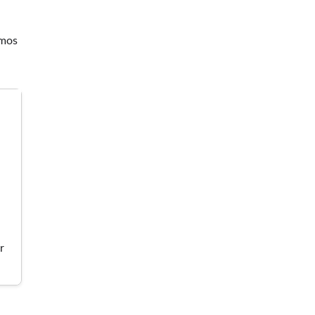
amos
r