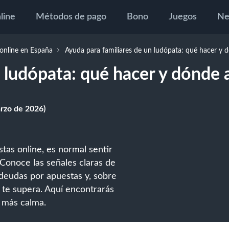
line
Métodos de pago
Bono
Juegos
Ne
 online en España
Ayuda para familiares de un ludópata: qué hacer y 
 ludópata: qué hacer y dónde 
arzo de 2026)
stas online, es normal sentir
 Conoce las señales claras de
 deudas por apuestas y, sobre
n te supera. Aquí encontrarás
 más calma.