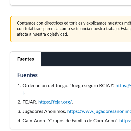
Contamos con directrices editoriales y explicamos nuestros m
con total transparencia cómo se financia nuestro trabajo. Esta 
afecta a nuestra objetividad.
Fuentes
Fuentes
Ordenación del Juego. "Juego seguro RGIAJ".
https:/
j
.
FEJAR.
https://fejar.org/
.
Jugadores Anónimos.
https://www.jugadoresanonimo
Gam-Anon. "Grupos de Familia de Gam-Anon".
https