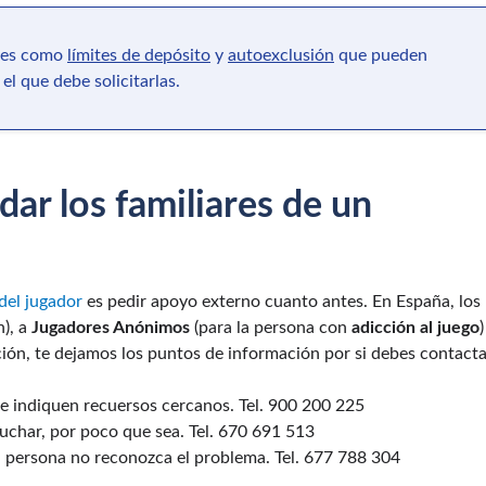
ales como
límites de depósito
y
autoexclusión
que pueden
l que debe solicitarlas.
r los familiares de un
del jugador
es pedir apoyo externo cuanto antes. En España, los
n), a
Jugadores Anónimos
(para la persona con
adicción al juego
)
ción, te dejamos los puntos de información por si debes contacta
e indiquen recuersos cercanos. Tel. 900 200 225
cuchar, por poco que sea. Tel. 670 691 513
a persona no reconozca el problema. Tel. 677 788 304