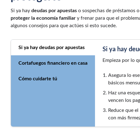
Si ya hay
deudas por apuestas
o sospechas de préstamos o m
proteger la economía familiar
y frenar para que el problema
algunos consejos para que actúes si esto sucede.
Si ya hay deudas por apuestas
Si ya hay deu
Empieza por lo qu
Cortafuegos financiero en casa
Asegura lo ese
Cómo cuidarte tú
básicos mensu
Haz una esque
vencen los pag
Reduce que el 
con más firme