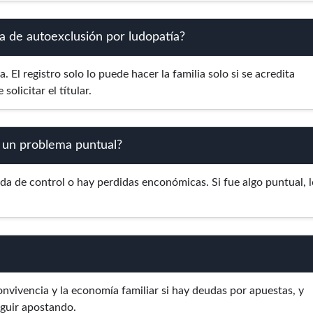
ma de autoexclusión por ludopatía?
. El registro solo lo puede hacer la familia solo si se acredita
solicitar el títular.
o un problema puntual?
da de control o hay perdidas enconómicas. Si fue algo puntual, l
nvivencia y la economía familiar si hay deudas por apuestas, y
eguir apostando.