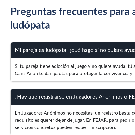
Preguntas frecuentes para a
ludópata
Mi pareja es ludópata: ¿qué hago si no quiere ayu
Si tu pareja tiene adicción al juego y no quiere ayuda, t
Gam-Anon te dan pautas para proteger la convivencia y l
¿Hay que registrarse en Jugadores Anónimos o F
En Jugadores Anónimos no necesitas un registro basta con
requisito es querer dejar de jugar. En FEJAR, para pedir
servicios concretos pueden requerir inscripción.