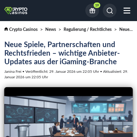
19
Crypto Casinos
News
Regulierung / Rechtliches
Neue Spiele, Partnerschaften und Rechtsfrieden - wichtige Anbieter-Updates aus der iGaming-Branche
Neue Spiele, Partnerschaften und
Rechtsfrieden – wichtige Anbieter-
Updates aus der iGaming-Branche
Janina Frei • Veröffentlicht: 29. Januar 2026 um 22:05 Uhr • Aktualisiert: 29.
Januar 2026 um 22:05 Uhr