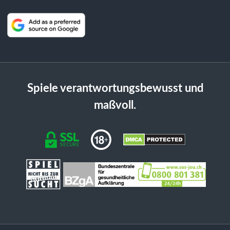
Spiele verantwortungsbewusst und
maßvoll.