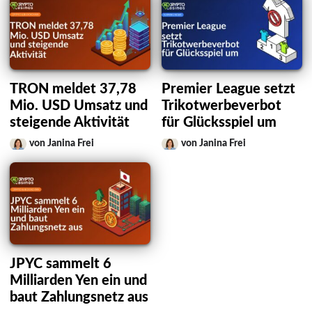
TRON meldet 37,78
Premier League setzt
Mio. USD Umsatz und
Trikotwerbeverbot
steigende Aktivität
für Glücksspiel um
von Janina Frei
von Janina Frei
JPYC sammelt 6
Milliarden Yen ein und
baut Zahlungsnetz aus