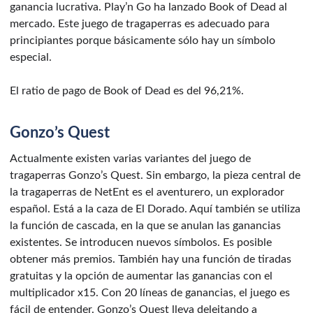
ganancia lucrativa. Play’n Go ha lanzado Book of Dead al
mercado. Este juego de tragaperras es adecuado para
principiantes porque básicamente sólo hay un símbolo
especial.
El ratio de pago de Book of Dead es del 96,21%.
Gonzo’s Quest
Actualmente existen varias variantes del juego de
tragaperras Gonzo’s Quest. Sin embargo, la pieza central de
la tragaperras de NetEnt es el aventurero, un explorador
español. Está a la caza de El Dorado. Aquí también se utiliza
la función de cascada, en la que se anulan las ganancias
existentes. Se introducen nuevos símbolos. Es posible
obtener más premios. También hay una función de tiradas
gratuitas y la opción de aumentar las ganancias con el
multiplicador x15. Con 20 líneas de ganancias, el juego es
fácil de entender. Gonzo’s Quest lleva deleitando a