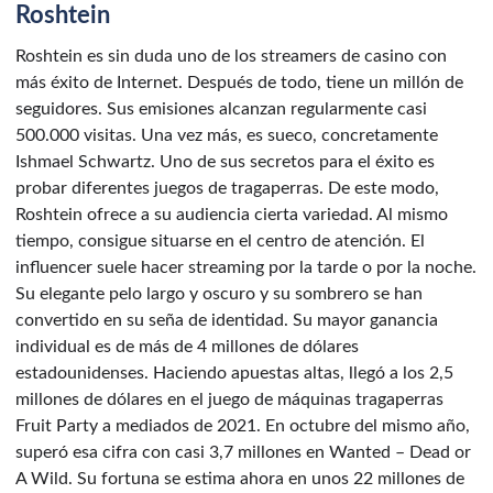
Roshtein
Roshtein es sin duda uno de los streamers de casino con
más éxito de Internet. Después de todo, tiene un millón de
seguidores. Sus emisiones alcanzan regularmente casi
500.000 visitas. Una vez más, es sueco, concretamente
Ishmael Schwartz. Uno de sus secretos para el éxito es
probar diferentes juegos de tragaperras. De este modo,
Roshtein ofrece a su audiencia cierta variedad. Al mismo
tiempo, consigue situarse en el centro de atención. El
influencer suele hacer streaming por la tarde o por la noche.
Su elegante pelo largo y oscuro y su sombrero se han
convertido en su seña de identidad. Su mayor ganancia
individual es de más de 4 millones de dólares
estadounidenses. Haciendo apuestas altas, llegó a los 2,5
millones de dólares en el juego de máquinas tragaperras
Fruit Party a mediados de 2021. En octubre del mismo año,
superó esa cifra con casi 3,7 millones en Wanted – Dead or
A Wild. Su fortuna se estima ahora en unos 22 millones de