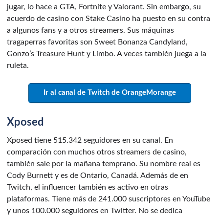
jugar, lo hace a GTA, Fortnite y Valorant. Sin embargo, su
acuerdo de casino con Stake Casino ha puesto en su contra
a algunos fans y a otros streamers. Sus máquinas
tragaperras favoritas son Sweet Bonanza Candyland,
Gonzo’s Treasure Hunt y Limbo. A veces también juega a la
ruleta.
Ir al canal de Twitch de OrangeMorange
Xposed
Xposed tiene 515.342 seguidores en su canal. En
comparación con muchos otros streamers de casino,
también sale por la mañana temprano. Su nombre real es
Cody Burnett y es de Ontario, Canadá. Además de en
Twitch, el influencer también es activo en otras
plataformas. Tiene más de 241.000 suscriptores en YouTube
y unos 100.000 seguidores en Twitter. No se dedica