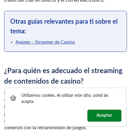
través del chat en directo y el correo electrónico.
Otras guías relevantes para ti sobre el
tema:
Ayezee – Streamer de Casino
¿Para quién es adecuado el streaming
de contenidos de casino?
Como streamer de casino, tienes que entretener a tus
Utilizamos cookies. Al utilizar este sitio, usted las
🍪
espectadores. Por tanto, no basta con hacer girar un poco
acepta.
las máquinas. Por regla general, los visitantes siguen a la
persona. Por tanto, también encaja que muchos streamers
Aceptar
de casino empezaran con otros temas. A menudo, su carrera
comenzó con la retransmisión de juegos.