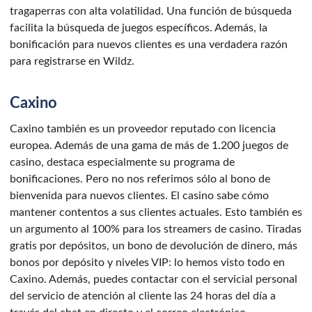
tragaperras con alta volatilidad. Una función de búsqueda
facilita la búsqueda de juegos específicos. Además, la
bonificación para nuevos clientes es una verdadera razón
para registrarse en Wildz.
Caxino
Caxino también es un proveedor reputado con licencia
europea. Además de una gama de más de 1.200 juegos de
casino, destaca especialmente su programa de
bonificaciones. Pero no nos referimos sólo al bono de
bienvenida para nuevos clientes. El casino sabe cómo
mantener contentos a sus clientes actuales. Esto también es
un argumento al 100% para los streamers de casino. Tiradas
gratis por depósitos, un bono de devolución de dinero, más
bonos por depósito y niveles VIP: lo hemos visto todo en
Caxino. Además, puedes contactar con el servicial personal
del servicio de atención al cliente las 24 horas del día a