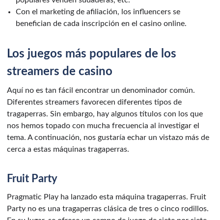
populares venden sudaderas, etc.
Con el marketing de afiliación, los influencers se
benefician de cada inscripción en el casino online.
Los juegos más populares de los
streamers de casino
Aquí no es tan fácil encontrar un denominador común.
Diferentes streamers favorecen diferentes tipos de
tragaperras. Sin embargo, hay algunos títulos con los que
nos hemos topado con mucha frecuencia al investigar el
tema. A continuación, nos gustaría echar un vistazo más de
cerca a estas máquinas tragaperras.
Fruit Party
Pragmatic Play ha lanzado esta máquina tragaperras. Fruit
Party no es una tragaperras clásica de tres o cinco rodillos.