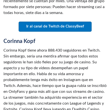
recientemente se cuentan por miles. Una ventaja del grupo
formado por siete personas: Pueden hacer streaming casi a
todas horas, siete días a la semana.
Ir al canal de Twitch de ClassyBeef
Corinna Kopf
Corinna Kopf tiene ahora 888.430 seguidores en Twitch.
Sin embargo, sería una mentira afirmar que todos estos
seguidores le han sido fieles por su juego de casino. Su
aspecto y su tipo de vídeos desempeñan un papel
importante en ello. Habla de su vida amorosa y
probablemente tenga más éxito en Instagram que en
Twitch. Además, hace tiempo que la guapa rubia se inscribió
en OnlyFans y gana más allí que con sus streams de casino.
La streamer también ha adquirido experiencia en el sector
de los juegos, más concretamente con League of Legends y
Fortnite. Corinna Kopf lleva jugando en Duelbits Casino