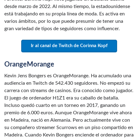
desde marzo de 2022. Al mismo tiempo, la estadounidense
está trabajando en su propia línea de moda. Es activa en
varios ámbitos, por lo que puede presumir de tener una
gran variedad de tipos de seguidores como influencer.
Ir al canal de Twitch de Corinna Kopf
OrangeMorange
Kevin Jens Bongers es OrangeMorange. Ha acumulado una
audiencia en Twitch de 542.430 seguidores. No empezó su
carrera con streams de casinos. Era conocido como jugador.
El juego de ordenador H1Z1 era su caballo de batalla.
Incluso quedó cuarto en un torneo en 2017, ganando un
premio de 6.000 euros. Aunque OrangeMorange vive ahora
en Madeira, nació en Alemania. Pero actualmente vive con
su compañero streamer Scurrows en un piso compartido en
Madeira. Cuando Kevin Bongers enciende el ordenador para