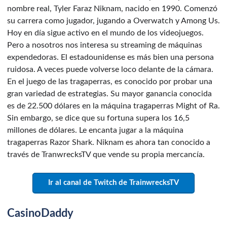
nombre real, Tyler Faraz Niknam, nacido en 1990. Comenzó
su carrera como jugador, jugando a Overwatch y Among Us.
Hoy en día sigue activo en el mundo de los videojuegos.
Pero a nosotros nos interesa su streaming de máquinas
expendedoras. El estadounidense es más bien una persona
ruidosa. A veces puede volverse loco delante de la cámara.
En el juego de las tragaperras, es conocido por probar una
gran variedad de estrategias. Su mayor ganancia conocida
es de 22.500 dólares en la máquina tragaperras Might of Ra.
Sin embargo, se dice que su fortuna supera los 16,5
millones de dólares. Le encanta jugar a la máquina
tragaperras Razor Shark. Niknam es ahora tan conocido a
través de TranwrecksTV que vende su propia mercancía.
Ir al canal de Twitch de TrainwrecksTV
CasinoDaddy