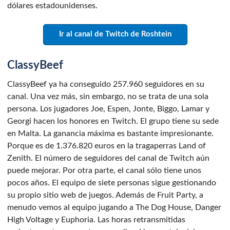
dólares estadounidenses.
Ir al canal de Twitch de Roshtein
ClassyBeef
ClassyBeef ya ha conseguido 257.960 seguidores en su
canal. Una vez más, sin embargo, no se trata de una sola
persona. Los jugadores Joe, Espen, Jonte, Biggo, Lamar y
Georgi hacen los honores en Twitch. El grupo tiene su sede
en Malta. La ganancia máxima es bastante impresionante.
Porque es de 1.376.820 euros en la tragaperras Land of
Zenith. El número de seguidores del canal de Twitch aún
puede mejorar. Por otra parte, el canal sólo tiene unos
pocos años. El equipo de siete personas sigue gestionando
su propio sitio web de juegos. Además de Fruit Party, a
menudo vemos al equipo jugando a The Dog House, Danger
High Voltage y Euphoria. Las horas retransmitidas