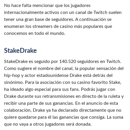
No hace falta mencionar que los jugadores
internacionalmente activos con un canal de Twitch suelen
tener una gran base de seguidores. A continuación se
enumeran los streamers de casino más populares que
conocemos en todo el mundo.
StakeDrake
StakeDrake es seguido por 140.520 seguidores en Twitch.
Como sugiere el nombre del canal, la popular sensación del
hip-hop y actor estadounidense Drake está detrás del
sinónimo. Para la asociación con su casino favorito Stake,
ha ideado algo especial para sus fans. Podrás jugar con
Drake durante sus retransmisiones en directo de la ruleta y
recibir una parte de sus ganancias. En el anuncio de esta
colaboración, Drake ya ha declarado directamente que no
quiere quedarse para él las ganancias que consiga. La suma
que no vaya a otros jugadores será donada.