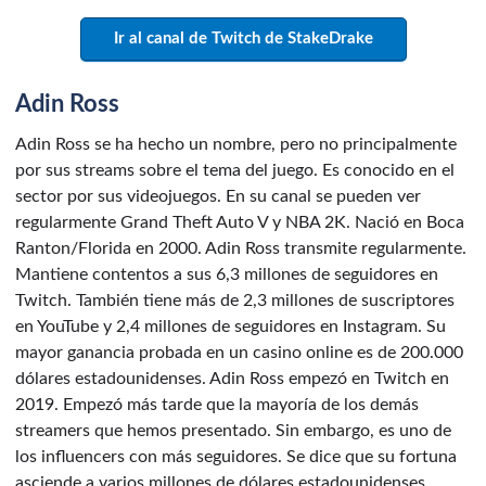
Ir al canal de Twitch de StakeDrake
Adin Ross
Adin Ross se ha hecho un nombre, pero no principalmente
por sus streams sobre el tema del juego. Es conocido en el
sector por sus videojuegos. En su canal se pueden ver
regularmente Grand Theft Auto V y NBA 2K. Nació en Boca
Ranton/Florida en 2000. Adin Ross transmite regularmente.
Mantiene contentos a sus 6,3 millones de seguidores en
Twitch. También tiene más de 2,3 millones de suscriptores
en YouTube y 2,4 millones de seguidores en Instagram. Su
mayor ganancia probada en un casino online es de 200.000
dólares estadounidenses. Adin Ross empezó en Twitch en
2019. Empezó más tarde que la mayoría de los demás
streamers que hemos presentado. Sin embargo, es uno de
los influencers con más seguidores. Se dice que su fortuna
asciende a varios millones de dólares estadounidenses.