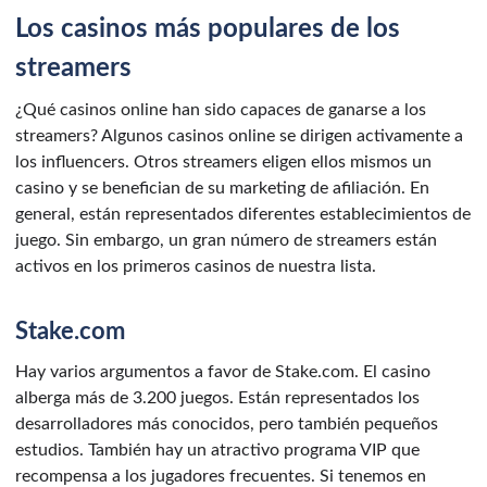
Los casinos más populares de los
streamers
¿Qué casinos online han sido capaces de ganarse a los
streamers? Algunos casinos online se dirigen activamente a
los influencers. Otros streamers eligen ellos mismos un
casino y se benefician de su marketing de afiliación. En
general, están representados diferentes establecimientos de
juego. Sin embargo, un gran número de streamers están
activos en los primeros casinos de nuestra lista.
Stake.com
Hay varios argumentos a favor de Stake.com. El casino
alberga más de 3.200 juegos. Están representados los
desarrolladores más conocidos, pero también pequeños
estudios. También hay un atractivo programa VIP que
recompensa a los jugadores frecuentes. Si tenemos en