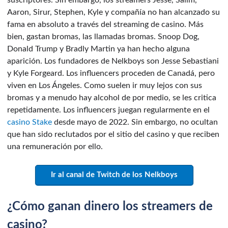
suscriptores. Sin embargo, los streamers Jesse, Salim,
Aaron, Sirur, Stephen, Kyle y compañía no han alcanzado su
fama en absoluto a través del streaming de casino. Más
bien, gastan bromas, las llamadas bromas. Snoop Dog,
Donald Trump y Bradly Martin ya han hecho alguna
aparición. Los fundadores de Nelkboys son Jesse Sebastiani
y Kyle Forgeard. Los influencers proceden de Canadá, pero
viven en Los Ángeles. Como suelen ir muy lejos con sus
bromas y a menudo hay alcohol de por medio, se les critica
repetidamente. Los influencers juegan regularmente en el
casino Stake
desde mayo de 2022. Sin embargo, no ocultan
que han sido reclutados por el sitio del casino y que reciben
una remuneración por ello.
Ir al canal de Twitch de los Nelkboys
¿Cómo ganan dinero los streamers de
casino?