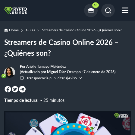
18
Home
Guías
Streamers de Casino Online 2026 - ¿Quiénes son?
Streamers de Casino Online 2026 –
¿Quiénes son?
Por Arielle Tamayo Meléndez
(Actualizado por Miguel Díaz Ocampo · 7 de enero de 2026)
Transparencia publicitaria
Aviso
|
Tiempo de lectura:
~ 25 minutos