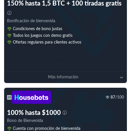
150% hasta 1,5 BTC + 100 tiradas gratis
Bonificación de bienvenida
Condiciones de bono justas
Todos los juegos con demo gratis
Ofertas regulares para clientes activos
Jugar ahora
Más información
87
/100
20
100% hasta $1000
Bono de Bienvenida
Cuenta con promoción de bienvenida