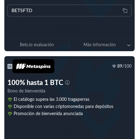
BETSFTD
Jugar ahora
Bets.io evaluación
Más información
89
/100
16
100% hasta 1 BTC
Bono de bienvenida
El catálogo supera las 3.000 tragaperras
Disponible con varias criptomonedas para depósitos
Promoción de bienvenida anunciada
Jugar ahora