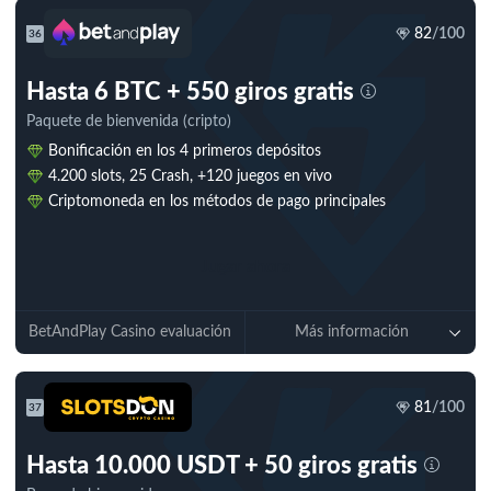
82
/100
36
Hasta 6 BTC + 550 giros gratis
Paquete de bienvenida (cripto)
Bonificación en los 4 primeros depósitos
4.200 slots, 25 Crash, +120 juegos en vivo
Criptomoneda en los métodos de pago principales
Jugar ahora
BetAndPlay Casino evaluación
Más información
81
/100
37
Hasta 10.000 USDT + 50 giros gratis