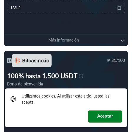
LVL1
Jugar ahora
Más información
81
/100
39
100% hasta 1.500 USDT
Bono de bienvenida
Primer casino 100% cripto del mercado
Utilizamos cookies. Al utilizar este sitio, usted las
🍪
Pagos inmediatos con BTC, ETH y otros tokens
acepta.
Más de 6.000 juegos de los mejores proveedores
Aceptar
Jugar ahora