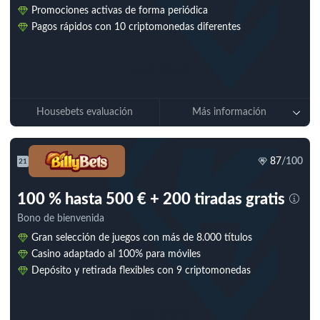
Promociones activas de forma periódica
Pagos rápidos con 10 criptomonedas diferentes
Jugar ahora
Housebets evaluación
Más información
87
/100
21
100 % hasta 500 € + 200 tiradas gratis
Bono de bienvenida
Gran selección de juegos con más de 8.000 títulos
Casino adaptado al 100% para móviles
Depósito y retirada flexibles con 9 criptomonedas
Jugar ahora