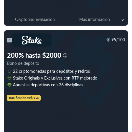
Jugar ahora
Cryptorino evaluación
Más información
95
/100
6
200% hasta $2000
Bono de depósito
22 criptomonedas para depósitos y retiros
Stake Originals y Exclusives con RTP mejorado
Apuestas deportivas con 36 disciplinas
Bonificación exclusiva
Jugar ahora