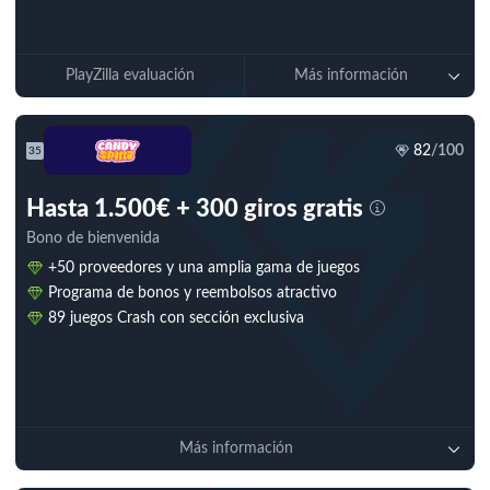
Jugar ahora
PlayZilla evaluación
Más información
82
/100
35
Hasta 1.500€ + 300 giros gratis
Bono de bienvenida
+50 proveedores y una amplia gama de juegos
Programa de bonos y reembolsos atractivo
89 juegos Crash con sección exclusiva
Jugar ahora
Más información