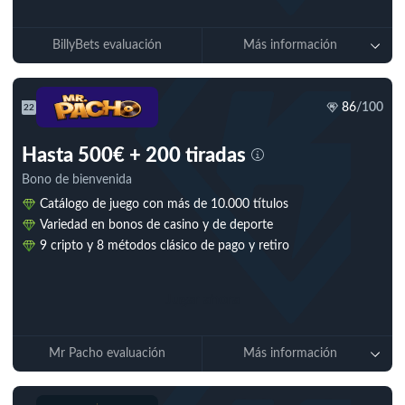
BillyBets evaluación
Más información
86
/100
22
Hasta 500€ + 200 tiradas
Bono de bienvenida
Catálogo de juego con más de 10.000 títulos
Variedad en bonos de casino y de deporte
9 cripto y 8 métodos clásico de pago y retiro
Jugar ahora
Mr Pacho evaluación
Más información