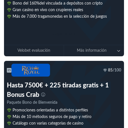
Bono del 160%del vinculada a depósitos con cripto
Gran casino en vivo con crupieres reales
Más de 7.000 tragamonedas en la selección de juegos
Jugar ahora
Velobet evaluación
Más información
85
/100
25
Hasta 7500€ + 225 tiradas gratis + 1
Bonus Crab
Paquete Bono de Bienvenida
Promociones orientadas a distintos perfiles
Más de 10 métodos seguros de pago y retiro
Catálogo con varias categorías de casino