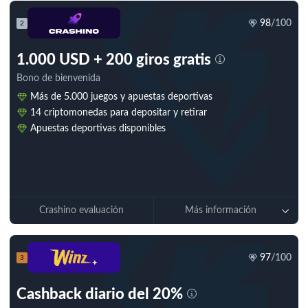
98
/100
2
1.000 USD + 200 giros gratis
Bono de bienvenida
Más de 5.000 juegos y apuestas deportivas
14 criptomonedas para depositar y retirar
Apuestas deportivas disponibles
Jugar ahora
Crashino evaluación
Más información
97
/100
3
Cashback diario del 20%