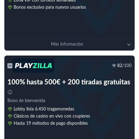
Zona VIP con torneos semanales
Bonos exclusivo para nuevos usuarios
Jugar ahora
Más información
82
/100
34
100% hasta 500€ + 200 tiradas gratuitas
Bono de bienvenida
Lobby lista 6.450 tragamonedas
Clásicos de casino en vivo con crupieres
Hasta 19 métodos de pago disponibles