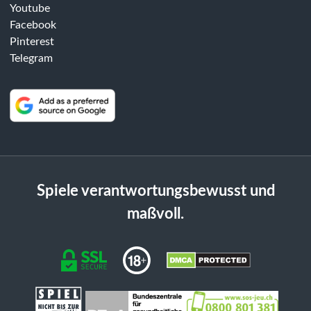
Youtube
Facebook
Pinterest
Telegram
Spiele verantwortungsbewusst und
maßvoll.