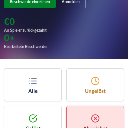
Beschwerde einreichen
Anmelden
€0
An Spieler zurückgezahlt
0+
Bearbeitete Beschwerden
Alle
Ungelöst