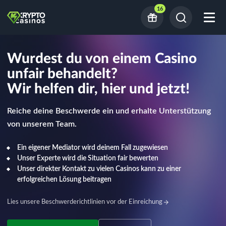
16
Wurdest du von einem Casino
unfair behandelt?
Wir helfen dir, hier und jetzt!
Reiche deine Beschwerde ein und erhalte Unterstützung
von unserem Team.
Ein eigener Mediator wird deinem Fall zugewiesen
Unser Experte wird die Situation fair bewerten
Unser direkter Kontakt zu vielen Casinos kann zu einer
erfolgreichen Lösung beitragen
Lies unsere Beschwerderichtlinien vor der Einreichung