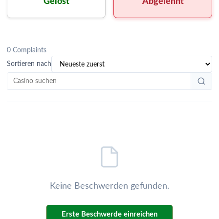
Gelöst
Abgelehnt
0 Complaints
Sortieren nach
Keine Beschwerden gefunden.
Erste Beschwerde einreichen