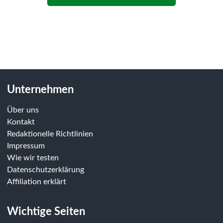
Unternehmen
Über uns
Kontakt
Redaktionelle Richtlinien
Impressum
Wie wir testen
Datenschutzerklärung
Affiliation erklärt
Wichtige Seiten